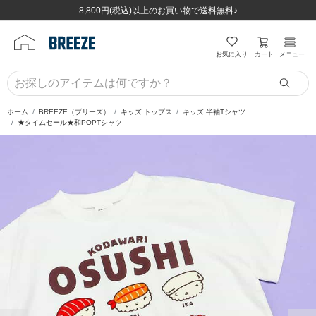
ほぼ全品半額！！8/12(水)お昼12:59まで！！
ほぼ全品半額！！8/12(水)お昼12:59まで！！
8,800円(税込)以上のお買い物で送料無料♪
8,800円(税込)以上のお買い物で送料無料♪
カート
お気に入り
メニュー
ホーム
BREEZE（ブリーズ）
キッズ トップス
キッズ 半袖Tシャツ
★タイムセール★和POPTシャツ
前の画像
次