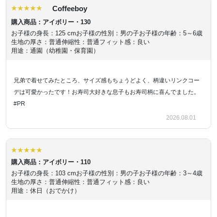
Coffeeboy
購入商品：アイボリー・130
お子様の身長：125 cm
お子様の性別：男の子
お子様の年齢：5～6歳
生地の厚さ：普通
伸縮性：普通
フィット感：良い
用途：通園（幼稚園・保育園）
兄弟で着せてみたところ、サイズ感もちょうどよく、柄違いリンクコー
デは可愛かったです！お寿司大好きな息子もお寿司柄に喜んでました。
#PR
2026.08.01
購入商品：アイボリー・110
お子様の身長：103 cm
お子様の性別：男の子
お子様の年齢：3～4歳
生地の厚さ：普通
伸縮性：普通
フィット感：良い
用途：休日（おでかけ）