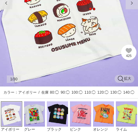
425
拡大
1
/30
カラー：アイボリー
/
在庫
80:◯
90:◯
100:◯
110:◯
120:◯
130:◯
140:◯
アイボリー
グレー
ブラック
ピンク
オレンジ
ライム