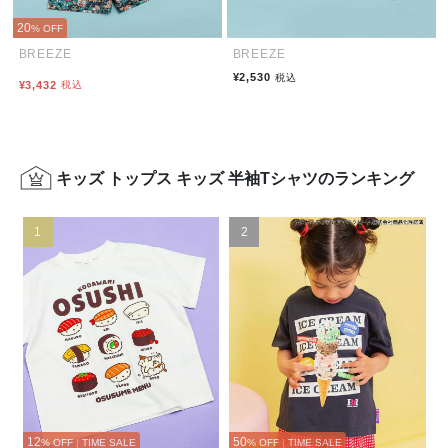
20
% OFF
BREEZE
BREEZE
¥2,530
税込
¥3,432
税込
キッズ トップス キッズ 半袖Tシャツのランキング
1
2
12
50
% OFF
|
TIME SALE
% OFF
|
TIME SALE