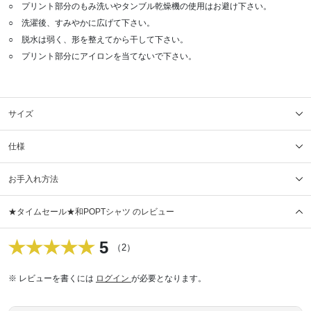
○ プリント部分のもみ洗いやタンブル乾燥機の使用はお避け下さい。
○ 洗濯後、すみやかに広げて下さい。
○ 脱水は弱く、形を整えてから干して下さい。
○ プリント部分にアイロンを当てないで下さい。
サイズ
仕様
お手入れ方法
★タイムセール★和POPTシャツ のレビュー
5
（2）
※ レビューを書くには
ログイン
が必要となります。