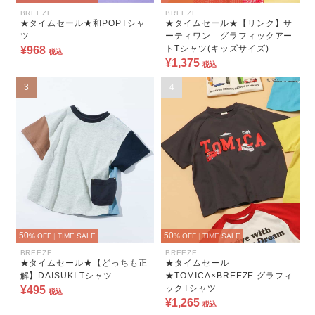
BREEZE
BREEZE
★タイムセール★和POPTシャ
★タイムセール★【リンク】サ
ツ
ーティワン グラフィックアー
トTシャツ(キッズサイズ)
¥968
税込
¥1,375
税込
3
4
50
50
% OFF
|
TIME SALE
% OFF
|
TIME SALE
BREEZE
BREEZE
★タイムセール★【どっちも正
★タイムセール
解】DAISUKI Tシャツ
★TOMICA×BREEZE グラフィ
ックTシャツ
¥495
税込
¥1,265
税込