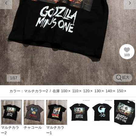
103
拡大
1
/17
カラー：マルチカラー2
/
在庫
100:×
110:×
120:×
130:×
140:×
150:×
マルチカラ
チャコール
マルチカラ
ー2
ー1