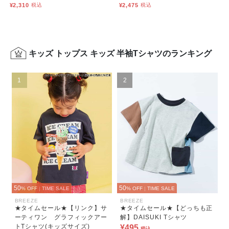
¥2,310
税込
¥2,475
税込
キッズ トップス キッズ 半袖Tシャツのランキング
1
2
50
50
% OFF
|
TIME SALE
% OFF
|
TIME SALE
BREEZE
BREEZE
★タイムセール★【リンク】サ
★タイムセール★【どっちも正
ーティワン グラフィックアー
解】DAISUKI Tシャツ
トTシャツ(キッズサイズ)
¥495
税込