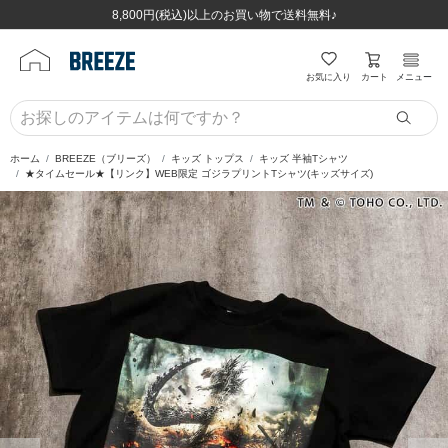
ほぼ全品半額！！8/12(水)お昼12:59まで！！
ほぼ全品半額！！8/12(水)お昼12:59まで！！
8,800円(税込)以上のお買い物で送料無料♪
8,800円(税込)以上のお買い物で送料無料♪
カート
お気に入り
メニュー
ホーム
BREEZE（ブリーズ）
キッズ トップス
キッズ 半袖Tシャツ
★タイムセール★【リンク】WEB限定 ゴジラプリントTシャツ(キッズサイズ)
前の画像
次