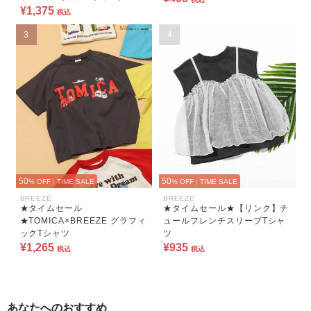
¥1,375
税込
3
4
50
50
% OFF
|
TIME SALE
% OFF
|
TIME SALE
BREEZE
BREEZE
★タイムセール
★タイムセール★【リンク】チ
★TOMICA×BREEZE グラフィ
ュールフレンチスリーブTシャ
ックTシャツ
ツ
¥1,265
¥935
税込
税込
あなたへのおすすめ