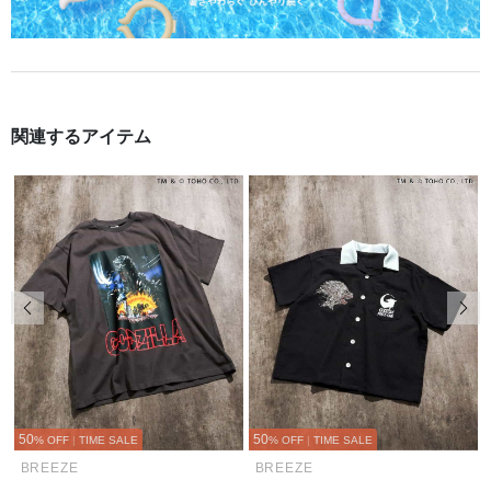
関連するアイテム
前の画像
次の
50
50
% OFF
|
TIME SALE
% OFF
|
TIME SALE
BREEZE
BREEZE