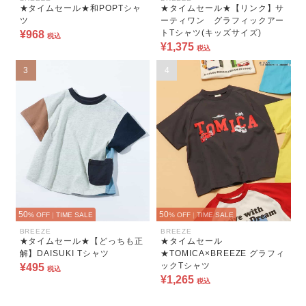
★タイムセール★和POPTシャ
★タイムセール★【リンク】サ
ツ
ーティワン グラフィックアー
トTシャツ(キッズサイズ)
¥968
税込
¥1,375
税込
3
4
50
50
% OFF
|
TIME SALE
% OFF
|
TIME SALE
BREEZE
BREEZE
★タイムセール★【どっちも正
★タイムセール
解】DAISUKI Tシャツ
★TOMICA×BREEZE グラフィ
ックTシャツ
¥495
税込
¥1,265
税込