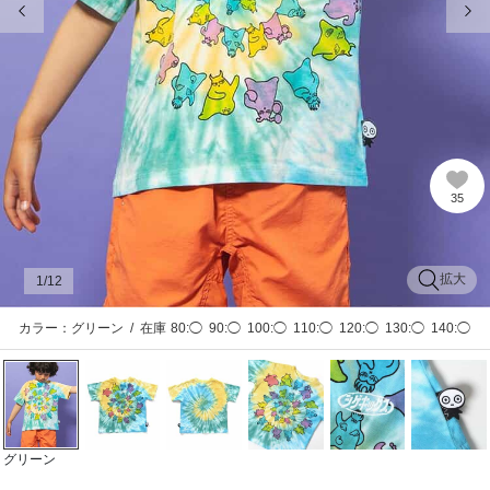
35
拡大
1
/12
カラー：グリーン
/
在庫
80:◯
90:◯
100:◯
110:◯
120:◯
130:◯
140:◯
グリーン