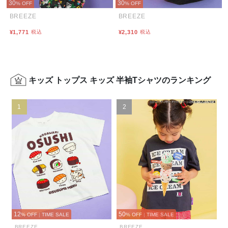
30
30
% OFF
% OFF
BREEZE
BREEZE
¥1,771
税込
¥2,310
税込
キッズ トップス キッズ 半袖Tシャツのランキング
1
2
12
50
% OFF
|
TIME SALE
% OFF
|
TIME SALE
BREEZE
BREEZE