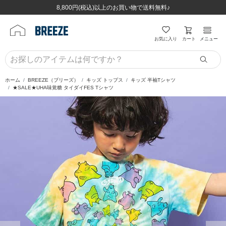
ほぼ全品半額！！8/12(水)お昼12:59まで！！
ほぼ全品半額！！8/12(水)お昼12:59まで！！
8,800円(税込)以上のお買い物で送料無料♪
8,800円(税込)以上のお買い物で送料無料♪
カート
お気に入り
メニュー
ホーム
BREEZE（ブリーズ）
キッズ トップス
キッズ 半袖Tシャツ
★SALE★UHA味覚糖 タイダイFES Tシャツ
前の画像
次