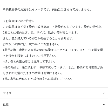
※掲載画像のお菓子はイメージです。商品には含まれておりません。
＜お取り扱いのご注意＞
この製品はタイダイ染め（絞り染め）・段染めをしています。染めの特性上、
1枚ごとに柄の出方、色、サイズ、風合い等が異なります。
また、色が飛んでいる部分が発生することもあります。
お取扱いの際には、次の事にご留意下さい。
○着用の際、摩擦により他の物に移染することがあります。また、汗や雨で湿
った場合も移染しますのでご注意下さい。
○淡い色との重ね着には注意して下さい。
○他の商品と一緒に洗わず、単独で洗って下さい。また、移染する可能性があ
りますので濡れたままの放置はお避け下さい。
○他の衣類に色移りした場合は直ちに洗濯して下さい。
サイズ
仕様