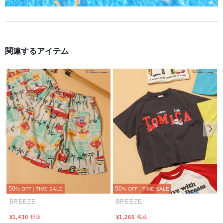
関連するアイテム
前の画像
次の
50
50
% OFF
|
TIME SALE
% OFF
|
TIME SALE
BREEZE
BREEZE
¥1,430
税込
¥1,265
税込