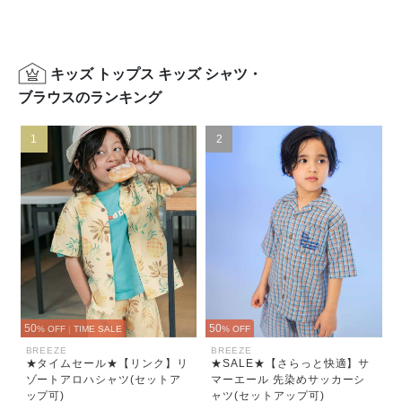
キッズ トップス キッズ シャツ・
ブラウスのランキング
1
2
50
50
% OFF
|
TIME SALE
% OFF
BREEZE
BREEZE
★タイムセール★【リンク】リ
★SALE★【さらっと快適】サ
ゾートアロハシャツ(セットア
マーエール 先染めサッカーシ
ップ可)
ャツ(セットアップ可)