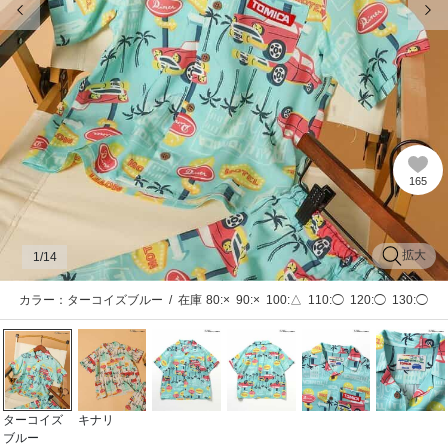
165
拡大
1
/14
カラー：ターコイズブルー
/
在庫
80:×
90:×
100:△
110:◯
120:◯
130:◯
ターコイズ
キナリ
ブルー