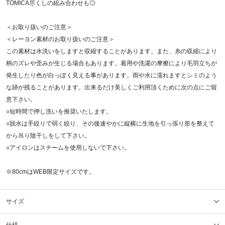
TOMICA尽くしの組み合わせも◎
＜お取り扱いのご注意＞
＜レーヨン素材のお取り扱いのご注意＞
この素材は水洗いをしますと収縮することがあります。また、糸の収縮により
柄のズレや歪みが生じる場合もあります。着用や洗濯の摩擦により毛羽立ちが
発生したり色が白っぽく見える事があります。雨や水に濡れますとシミのよう
な跡が残ることがあります。出来るだけ美しくご利用頂くために次の点にご留
意下さい。
○短時間で押し洗いを推奨いたします。
○脱水は手絞りで弱く絞り、その後速やかに縦横に生地を引っ張り形を整えて
から吊り陰干しをして下さい。
○アイロンはスチームを使用しないで下さい。
※80cmはWEB限定サイズです。
サイズ
仕様