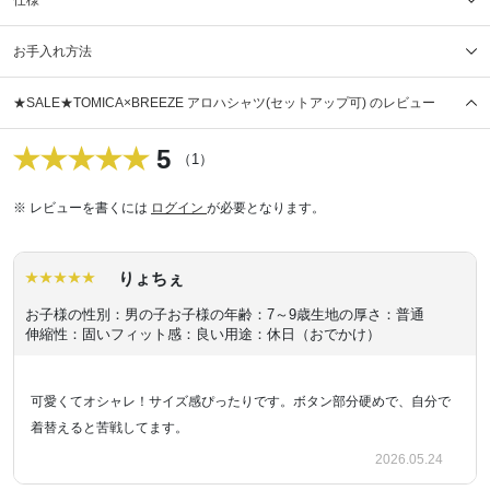
お手入れ方法
★SALE★TOMICA×BREEZE アロハシャツ(セットアップ可) のレビュー
5
（1）
※ レビューを書くには
ログイン
が必要となります。
りょちぇ
お子様の性別：男の子
お子様の年齢：7～9歳
生地の厚さ：普通
伸縮性：固い
フィット感：良い
用途：休日（おでかけ）
可愛くてオシャレ！サイズ感ぴったりです。ボタン部分硬めで、自分で
着替えると苦戦してます。
2026.05.24