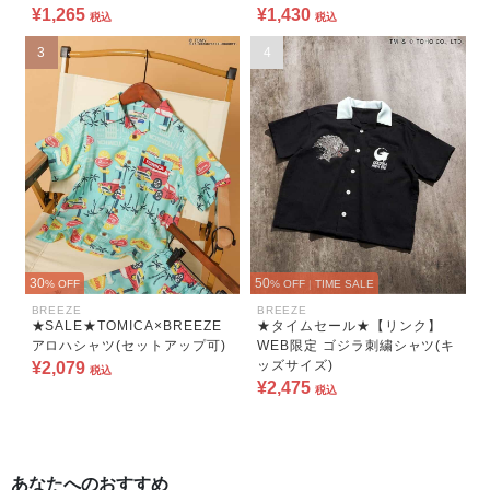
¥1,265
¥1,430
税込
税込
3
4
30
50
% OFF
% OFF
|
TIME SALE
BREEZE
BREEZE
★SALE★TOMICA×BREEZE
★タイムセール★【リンク】
アロハシャツ(セットアップ可)
WEB限定 ゴジラ刺繍シャツ(キ
ッズサイズ)
¥2,079
税込
¥2,475
税込
あなたへのおすすめ