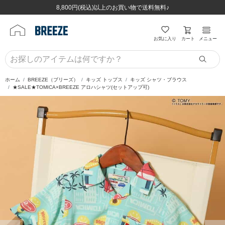
ほぼ全品半額！！8/12(水)お昼12:59まで！！
ほぼ全品半額！！8/12(水)お昼12:59まで！！
8,800円(税込)以上のお買い物で送料無料♪
8,800円(税込)以上のお買い物で送料無料♪
カート
お気に入り
メニュー
ホーム
BREEZE（ブリーズ）
キッズ トップス
キッズ シャツ・ブラウス
★SALE★TOMICA×BREEZE アロハシャツ(セットアップ可)
前の画像
次