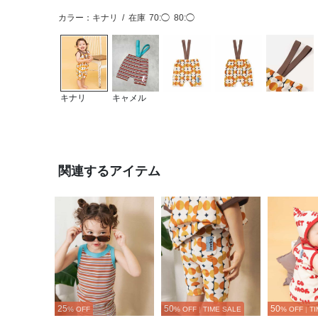
カラー：キナリ
/
在庫
70:◯
80:◯
キナリ
キャメル
関連するアイテム
25
50
50
% OFF
% OFF
|
TIME SALE
% OFF
|
TI