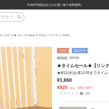
ほぼ全品半額！！8/12(水)お昼12:59まで！！
ほぼ全品半額！！8/12(水)お昼12:59まで！！
8,800円(税込)以上のお買い物で送料無料♪
8,800円(税込)以上のお買い物で送料無料♪
タイムセール★【リンク】Bpop サス付きハーフレギンス 5分丈
SALE
返品不可
BREEZE
J322106
★タイムセール★【リンク】
★8/12(水)お昼12:59までタイ
¥1,650
¥825
50% OFF
税込
0
（0）