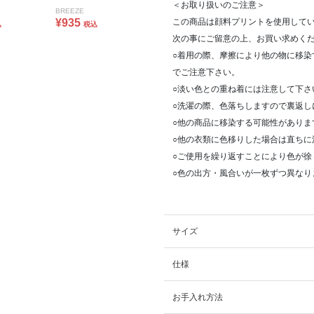
＜お取り扱いのご注意＞
BREEZE
¥935
この商品は顔料プリントを使用して
込
税込
次の事にご留意の上、お買い求めく
○着用の際、摩擦により他の物に移
でご注意下さい。
○淡い色との重ね着には注意して下さ
○洗濯の際、色落ちしますので裏返し
○他の商品に移染する可能性がありま
○他の衣類に色移りした場合は直ちに
○ご使用を繰り返すことにより色が徐
○色の出方・風合いが一枚ずつ異なり
サイズ
仕様
お手入れ方法