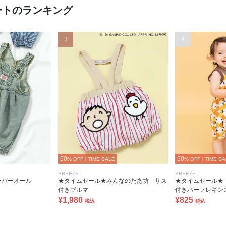
ートのランキング
3
4
50
50
% OFF
|
TIME SALE
% OFF
|
TIME SA
BREEZE
BREEZE
ーバーオール
★タイムセール★みんなのたあ坊 サス
★タイムセール★【
付きブルマ
付きハーフレギンス
¥1,980
¥825
税込
税込