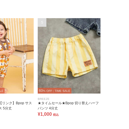
5
60
LE
% OFF
|
TIME SALE
BREEZE
リンク】Bpop サス
★タイムセール★Bpop 切り替えハーフ
 5分丈
パンツ 4分丈
¥1,000
税込