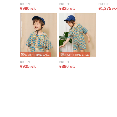
BREEZE
BREEZE
BREEZE
¥990
¥825
¥1,375
税込
税込
税
50
50
% OFF
|
TIME SALE
% OFF
|
TIME SALE
BREEZE
BREEZE
¥935
¥880
税込
税込