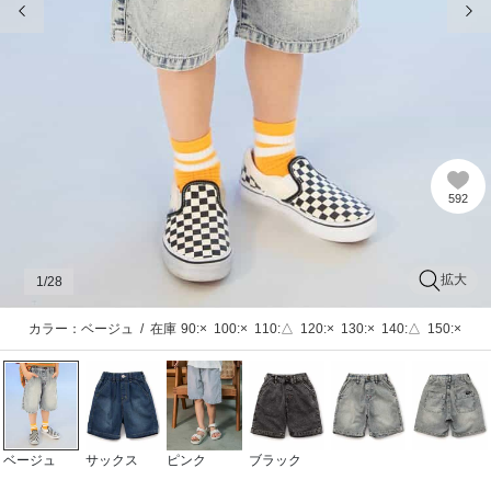
592
拡大
1
/28
カラー：ベージュ
/
在庫
90:×
100:×
110:△
120:×
130:×
140:△
150:×
ベージュ
サックス
ピンク
ブラック