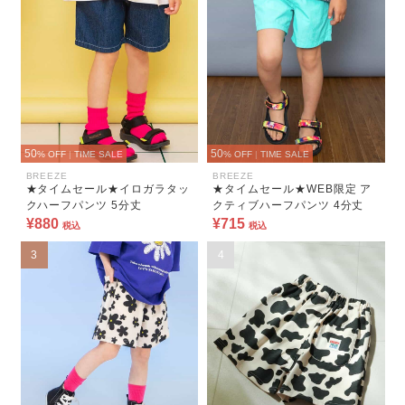
50
50
% OFF
|
TIME SALE
% OFF
|
TIME SALE
BREEZE
BREEZE
★タイムセール★イロガラタッ
★タイムセール★WEB限定 ア
クハーフパンツ 5分丈
クティブハーフパンツ 4分丈
¥880
¥715
税込
税込
3
4