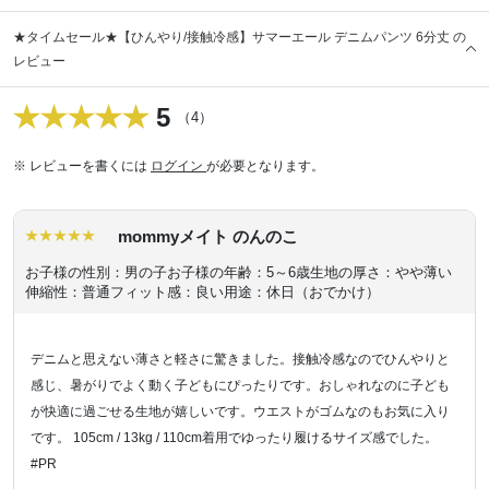
★タイムセール★【ひんやり/接触冷感】サマーエール デニムパンツ 6分丈 の
レビュー
5
（4）
※ レビューを書くには
ログイン
が必要となります。
mommyメイト のんのこ
お子様の性別：男の子
お子様の年齢：5～6歳
生地の厚さ：やや薄い
伸縮性：普通
フィット感：良い
用途：休日（おでかけ）
デニムと思えない薄さと軽さに驚きました。接触冷感なのでひんやりと
感じ、暑がりでよく動く子どもにぴったりです。おしゃれなのに子ども
が快適に過ごせる生地が嬉しいです。ウエストがゴムなのもお気に入り
です。 105cm / 13kg / 110cm着用でゆったり履けるサイズ感でした。
#PR