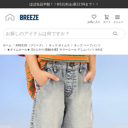
ほぼ全品半額！！8/12(水)お昼12:59まで！！
ほぼ全品半額！！8/12(水)お昼12:59まで！！
8,800円(税込)以上のお買い物で送料無料♪
8,800円(税込)以上のお買い物で送料無料♪
カート
お気に入り
メニュー
ホーム
BREEZE（ブリーズ）
キッズ ボトムス
キッズ ハーフパンツ
★タイムセール★【ひんやり/接触冷感】サマーエール デニムパンツ 6分丈
前の画像
次