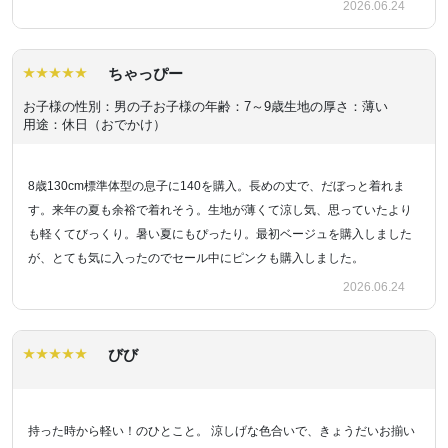
2026.06.24
ちゃっぴー
お子様の性別：男の子
お子様の年齢：7～9歳
生地の厚さ：薄い
用途：休日（おでかけ）
8歳130cm標準体型の息子に140を購入。長めの丈で、だぼっと着れま
す。来年の夏も余裕で着れそう。生地が薄くて涼し気、思っていたより
も軽くてびっくり。暑い夏にもぴったり。最初ベージュを購入しました
が、とても気に入ったのでセール中にピンクも購入しました。
2026.06.24
びび
持った時から軽い！のひとこと。 涼しげな色合いで、きょうだいお揃い