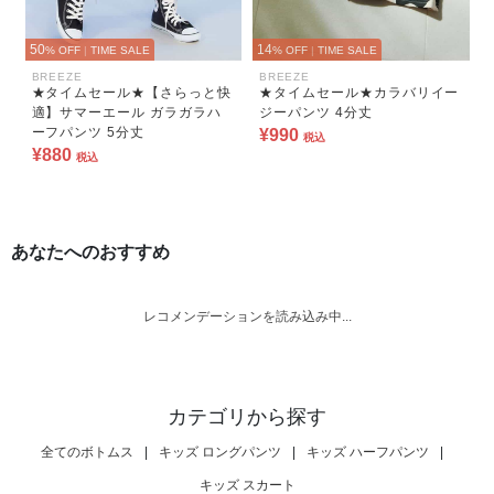
50
14
% OFF
|
TIME SALE
% OFF
|
TIME SALE
BREEZE
BREEZE
★タイムセール★【さらっと快
★タイムセール★カラバリイー
適】サマーエール ガラガラハ
ジーパンツ 4分丈
ーフパンツ 5分丈
¥990
税込
¥880
税込
あなたへのおすすめ
レコメンデーションを読み込み中...
カテゴリから探す
全てのボトムス
|
キッズ ロングパンツ
|
キッズ ハーフパンツ
|
キッズ スカート