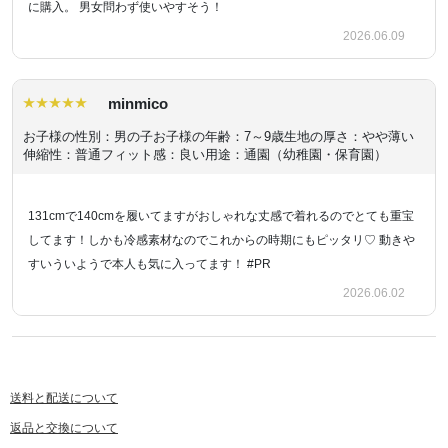
に購入。 男女問わず使いやすそう！
2026.06.09
minmico
お子様の性別：男の子
お子様の年齢：7～9歳
生地の厚さ：やや薄い
伸縮性：普通
フィット感：良い
用途：通園（幼稚園・保育園）
131cmで140cmを履いてますがおしゃれな丈感で着れるのでとても重宝
してます！しかも冷感素材なのでこれからの時期にもピッタリ♡ 動きや
すいういようで本人も気に入ってます！ #PR
2026.06.02
送料と配送について
返品と交換について