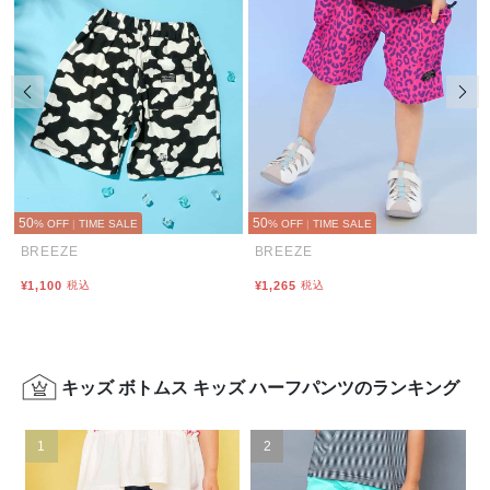
前の画像
次の
50
50
% OFF
|
TIME SALE
% OFF
|
TIME SALE
BREEZE
BREEZE
¥1,100
税込
¥1,265
税込
キッズ ボトムス キッズ ハーフパンツのランキング
1
2