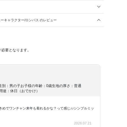
ーキャラクター/ロンパス のレビュー
が必要となります。
性別：男の子
お子様の年齢：0歳
生地の厚さ：普通
用途：休日（おでかけ）
きめでワンチャン来年も着れるかな？って感じ♪♪シンプルミッ
2026.07.21