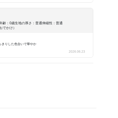
年齢：0歳
生地の厚さ：普通
伸縮性：普通
おでかけ）
っきりした色合いで華やか
2026.06.23