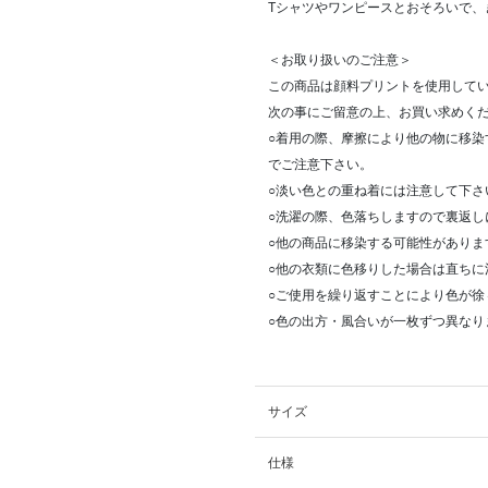
Tシャツやワンピースとおそろいで、
＜お取り扱いのご注意＞
この商品は顔料プリントを使用して
次の事にご留意の上、お買い求めく
○着用の際、摩擦により他の物に移
でご注意下さい。
○淡い色との重ね着には注意して下さ
○洗濯の際、色落ちしますので裏返し
○他の商品に移染する可能性がありま
○他の衣類に色移りした場合は直ちに
○ご使用を繰り返すことにより色が徐
○色の出方・風合いが一枚ずつ異なり
サイズ
仕様