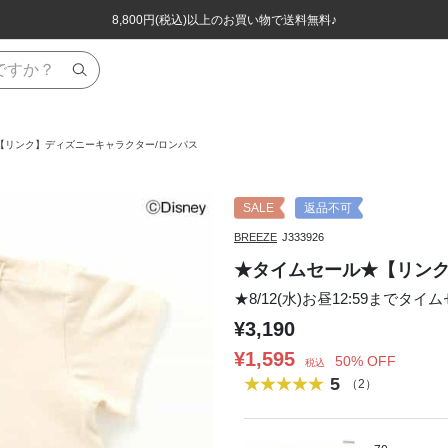
ほぼ全品半額！！8/12(水)お昼12:59まで！！
ほぼ全品半額！！8/12(水)お昼12:59まで！！
8,800円(税込)以上のお買い物で送料無料♪
8,800円(税込)以上のお買い物で送料無料♪
【リンク】ディズニーキャラクター/ロンパス
SALE
返品不可
BREEZE
J333926
★タイムセール★【リンク
★8/12(水)お昼12:59までタイ
¥3,190
¥1,595
50% OFF
税込
5
（2）