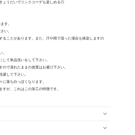
きょうだいでリンクコーデも楽しめる◎
います。
ださい。
染することがあります。また、汗や雨で湿った場合も移染しますの
い。
にして単品洗いをして下さい。
すので濡れたままの放置はお避け下さい。
洗濯して下さい。
々に落ち白っぽくなります。
ますが、これはこの加工の特徴です。