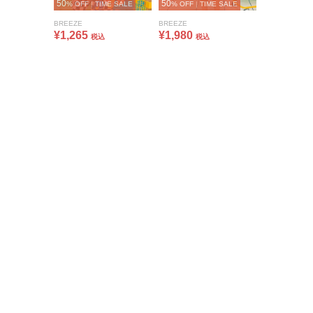
50
50
% OFF
|
TIME SALE
% OFF
|
TIME SALE
BREEZE
BREEZE
¥1,265
¥1,980
税込
税込