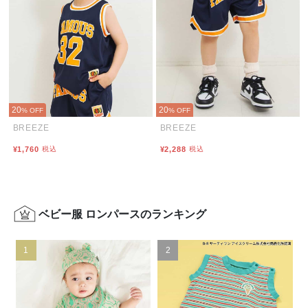
20
20
% OFF
% OFF
BREEZE
BREEZE
¥1,760
税込
¥2,288
税込
ベビー服 ロンパースのランキング
1
2