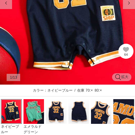
64
拡大
1
/13
カラー：ネイビーブルー
/
在庫
70:×
80:×
ネイビーブ
エメラルド
ルー
グリーン