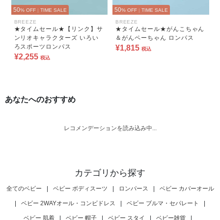
50
50
% OFF
|
TIME SALE
% OFF
|
TIME SALE
BREEZE
BREEZE
★タイムセール★【リンク】サ
★タイムセール★がんこちゃん
ンリオキャラクターズ いろい
＆がんペーちゃん ロンパス
ろスポーツロンパス
¥1,815
税込
¥2,255
税込
あなたへのおすすめ
レコメンデーションを読み込み中...
カテゴリから探す
全てのベビー
|
ベビー ボディスーツ
|
ロンパース
|
ベビー カバーオール
|
ベビー 2WAYオール・コンビドレス
|
ベビー ブルマ・セパレート
|
ベビー 肌着
|
ベビー 帽子
|
ベビー スタイ
|
ベビー雑貨
|