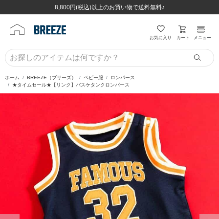
ほぼ全品半額！！8/12(水)お昼12:59まで！！
ほぼ全品半額！！8/12(水)お昼12:59まで！！
8,800円(税込)以上のお買い物で送料無料♪
8,800円(税込)以上のお買い物で送料無料♪
カート
お気に入り
メニュー
ホーム
BREEZE（ブリーズ）
ベビー服
ロンパース
★タイムセール★【リンク】バスケタンクロンパース
前の画像
次