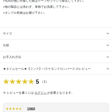
○毛羽が他に付着した際はテープやブラシで除去して下さい。
○他の製品とは洗わず、単独でお洗濯して下さい。
○タンブル乾燥はお避け下さい。
サイズ
仕様
お手入れ方法
★タイムセール★【リンク】バスケタンクロンパース のレビュー
5
（1）
※ レビューを書くには
ログイン
が必要となります。
1060