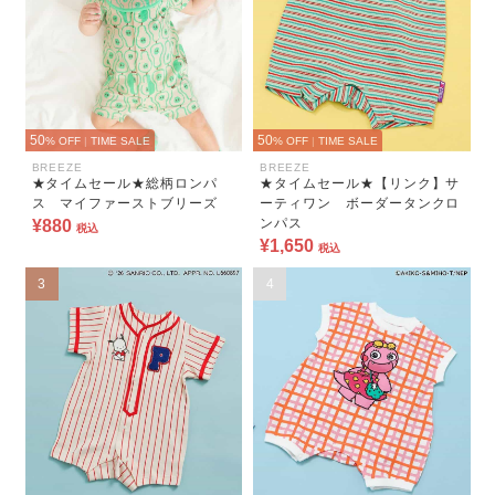
50
50
% OFF
|
TIME SALE
% OFF
|
TIME SALE
BREEZE
BREEZE
★タイムセール★総柄ロンパ
★タイムセール★【リンク】サ
ス マイファーストブリーズ
ーティワン ボーダータンクロ
ンパス
¥880
税込
¥1,650
税込
3
4