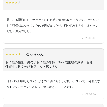
暑くなる季節にも、サラッとした触感で気持ち良さそうです。セールで
お手頃価格になっていたので選びましたが、柄や色がもう少しオシャレ
だと大満足でした。
2026.06.07
なっちゃん
お子様の性別：男の子
お子様の年齢：3～4歳
生地の厚さ：普通
伸縮性：良く伸びる
フィット感：良い
涼しげで肌触りも良く汗かきの子供にちょうど良い。 95㎝で15kg程です
が110㎝でピッタリより少し余裕があるくらいです。
2026.06.02