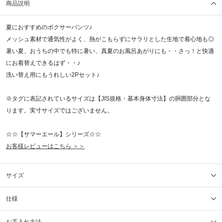
商品説明
夏におすすめのボクサーパンツ♪
メッシュ素材で通気性がよく、熱がこもらずにサラリとした生地で着心地も◎
暑い夏、おうちの中でも特に暑い、真夏のお風呂あがりにも・・さっ！と快適
にお着替えできるはず・・♪
洗い替え用にもうれしい2Pセット♪
※タグに表記されているサイズは【JIS規格・基本身体寸法】の胴囲部分とな
ります。実寸サイズではございません。
☆☆【サマーエール】シリーズ☆☆
お客様レビューはこちら ＞＞
サイズ
仕様