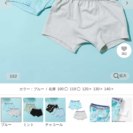
352
拡大
1
/12
カラー：ブルー
/
在庫
100:◯
110:◯
120:×
130:×
140:×
ブルー
ミント
チャコール