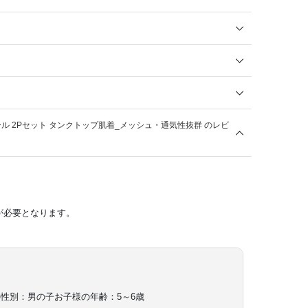
ール 2Pセット タンクトップ肌着_メッシュ・通気性抜群 のレビ
が必要となります。
の性別：男の子
お子様の年齢：5～6歳