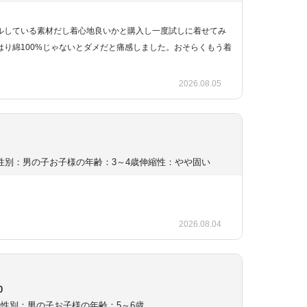
ルしている素材だし着心地良いかと購入し一度試しに着せてみ
はり綿100%じゃないとダメだと痛感しました。おそらくもう着
2026.08.05
性別：男の子
お子様の年齢：3～4歳
伸縮性：やや固い
2026.08.04
0
の性別：男の子
お子様の年齢：5～6歳