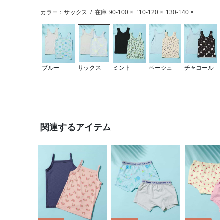
カラー：サックス
/
在庫
90-100:×
110-120:×
130-140:×
ブルー
サックス
ミント
ベージュ
チャコール
関連するアイテム