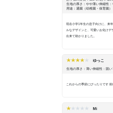
生地の厚さ：やや薄い
伸縮性：
用途：通園（幼稚園・保育園）
現在小学1年生の息子向けに、来
ルなデザインと、可愛いお化けデ
出来て助かりました。
ゆっこ
生地の厚さ：薄い
伸縮性：固い
これからの季節にぴったりです 
Mi