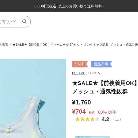
ほぼ全品半額！！8/12(水)お昼12:59まで！！
ほぼ全品半額！！8/12(水)お昼12:59まで！！
8,800円(税込)以上のお買い物で送料無料♪
8,800円(税込)以上のお買い物で送料無料♪
ス肌着
★SALE★【前後着用OK】サマーエール 2Pセット タンクトップ肌着_メッシュ・通気性
SALE
返品不可
BREEZE
J353915
★SALE★【前後着用OK
メッシュ・通気性抜群
¥1,760
¥704
60% OFF
税込
4.2
（11）