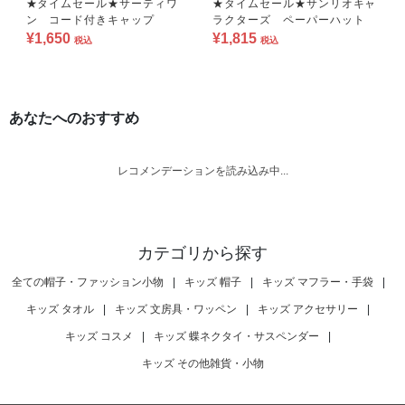
★タイムセール★サーティワ
★タイムセール★サンリオキャ
ン コード付きキャップ
ラクターズ ペーパーハット
¥1,650
¥1,815
税込
税込
あなたへのおすすめ
レコメンデーションを読み込み中...
カテゴリから探す
全ての帽子・ファッション小物
|
キッズ 帽子
|
キッズ マフラー・手袋
|
キッズ タオル
|
キッズ 文房具・ワッペン
|
キッズ アクセサリー
|
キッズ コスメ
|
キッズ 蝶ネクタイ・サスペンダー
|
キッズ その他雑貨・小物