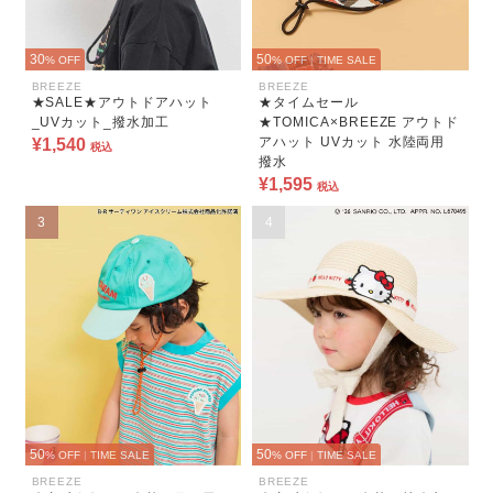
30
50
% OFF
% OFF
|
TIME SALE
BREEZE
BREEZE
★SALE★アウトドアハット
★タイムセール
_UVカット_撥水加工
★TOMICA×BREEZE アウトド
アハット UVカット 水陸両用
¥1,540
税込
撥水
¥1,595
税込
3
4
50
50
% OFF
|
TIME SALE
% OFF
|
TIME SALE
BREEZE
BREEZE