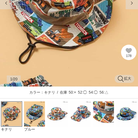
178
拡大
1
/20
カラー：キナリ
/
在庫
50:×
52:◯
54:◯
56:△
キナリ
ブルー