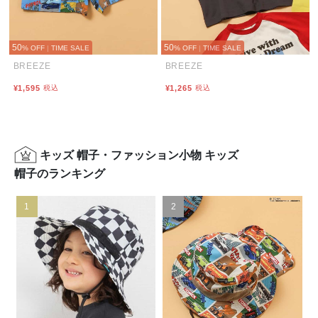
50
50
% OFF
|
TIME SALE
% OFF
|
TIME SALE
BREEZE
BREEZE
¥1,595
税込
¥1,265
税込
キッズ 帽子・ファッション小物 キッズ
帽子のランキング
1
2