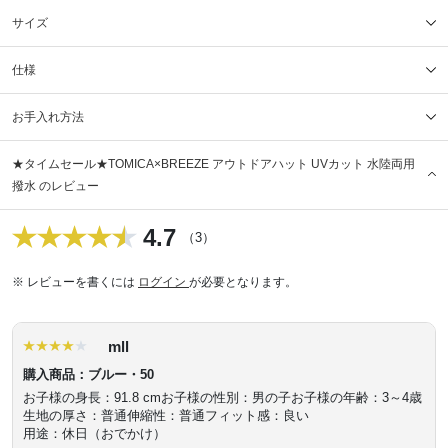
サイズ
仕様
お手入れ方法
★タイムセール★TOMICA×BREEZE アウトドアハット UVカット 水陸両用
撥水 のレビュー
4.7
（3）
※ レビューを書くには
ログイン
が必要となります。
mll
購入商品：ブルー・50
お子様の身長：91.8 cm
お子様の性別：男の子
お子様の年齢：3～4歳
生地の厚さ：普通
伸縮性：普通
フィット感：良い
用途：休日（おでかけ）