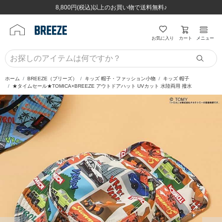
ほぼ全品半額！！8/12(水)お昼12:59まで！！
ほぼ全品半額！！8/12(水)お昼12:59まで！！
8,800円(税込)以上のお買い物で送料無料♪
8,800円(税込)以上のお買い物で送料無料♪
カート
お気に入り
メニュー
ホーム
BREEZE（ブリーズ）
キッズ 帽子・ファッション小物
キッズ 帽子
★タイムセール★TOMICA×BREEZE アウトドアハット UVカット 水陸両用 撥水
前の画像
次