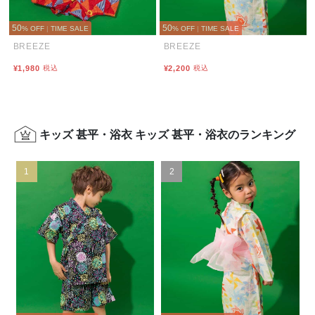
50
50
% OFF
|
TIME SALE
% OFF
|
TIME SALE
BREEZE
BREEZE
¥1,980
税込
¥2,200
税込
キッズ 甚平・浴衣 キッズ 甚平・浴衣のランキング
1
2