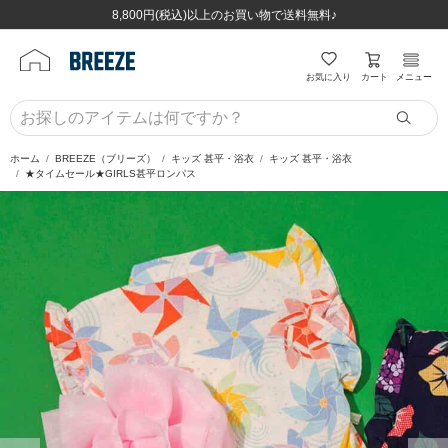
ほぼ全品半額！！8/12(水)お昼12:59まで！！
ほぼ全品半額！！8/12(水)お昼12:59まで！！
8,800円(税込)以上のお買い物で送料無料♪
8,800円(税込)以上のお買い物で送料無料♪
カート
お気に入り
メニュー
ホーム
BREEZE（ブリーズ）
キッズ 甚平・浴衣
キッズ 甚平・浴衣
★タイムセール★GIRLS甚平ロンパス
前の画像
次