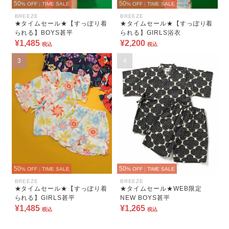
50
50
% OFF
|
TIME SALE
% OFF
|
TIME SALE
BREEZE
BREEZE
★タイムセール★【すっぽり着
★タイムセール★【すっぽり着
られる】BOYS甚平
られる】GIRLS浴衣
¥1,485
¥2,200
税込
税込
3
4
50
50
% OFF
|
TIME SALE
% OFF
|
TIME SALE
BREEZE
BREEZE
★タイムセール★【すっぽり着
★タイムセール★WEB限定
られる】GIRLS甚平
NEW BOYS甚平
¥1,485
¥1,265
税込
税込