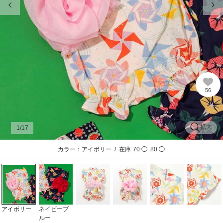
56
拡大
1
/17
カラー：アイボリー
/
在庫
70:◯
80:◯
アイボリー
ネイビーブ
ルー