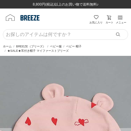
ほぼ全品半額！！8/12(水)お昼12:59まで！！
ほぼ全品半額！！8/12(水)お昼12:59まで！！
8,800円(税込)以上のお買い物で送料無料♪
8,800円(税込)以上のお買い物で送料無料♪
カート
お気に入り
メニュー
ホーム
BREEZE（ブリーズ）
ベビー服
ベビー 帽子
★SALE★耳付き帽子 マイファーストブリーズ
前の画像
次