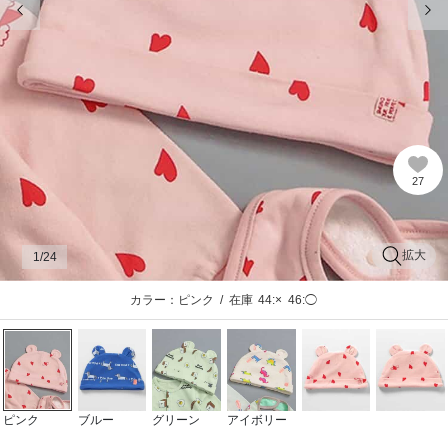
27
拡大
1
/24
カラー：ピンク
/
在庫
44:×
46:◯
ピンク
ブルー
グリーン
アイボリー