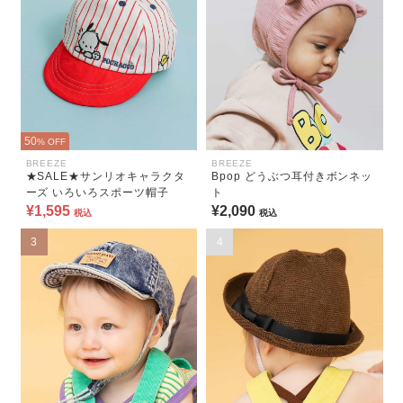
50
% OFF
BREEZE
BREEZE
★SALE★サンリオキャラクタ
Bpop どうぶつ耳付きボンネッ
ーズ いろいろスポーツ帽子
ト
¥1,595
¥2,090
税込
税込
3
4