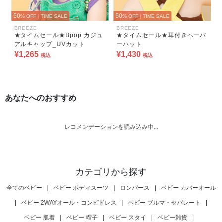
50
50
% OFF
|
TIME SALE
% OFF
|
TIME SALE
BREEZE
BREEZE
★タイムセール★Bpop カジュ
★タイムセール★耳付きペーパ
アルキャップ_UVカット
ーハット
¥1,265
¥1,430
税込
税込
あなたへのおすすめ
レコメンデーションを読み込み中...
カテゴリから探す
全てのベビー
|
ベビー ボディスーツ
|
ロンパース
|
ベビー カバーオール
|
ベビー 2WAYオール・コンビドレス
|
ベビー ブルマ・セパレート
|
ベビー 肌着
|
ベビー 帽子
|
ベビー スタイ
|
ベビー雑貨
|