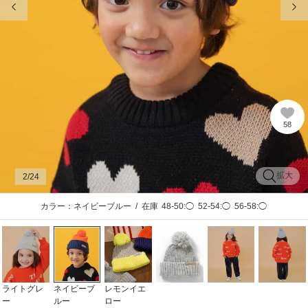
58
拡大
2
/24
カラー：ネイビーブルー
/
在庫
48-50:◯
52-54:◯
56-58:◯
ライトグレ
ネイビーブ
レモンイエ
ー
ルー
ロー