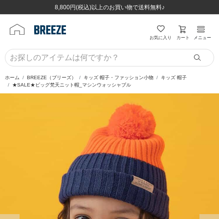
ほぼ全品半額！！8/12(水)お昼12:59まで！！
ほぼ全品半額！！8/12(水)お昼12:59まで！！
8,800円(税込)以上のお買い物で送料無料♪
8,800円(税込)以上のお買い物で送料無料♪
カート
お気に入り
メニュー
ホーム
BREEZE（ブリーズ）
キッズ 帽子・ファッション小物
キッズ 帽子
★SALE★ビッグ梵天ニット帽_マシンウォッシャブル
前の画像
次