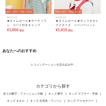
50
50
% OFF
|
TIME SALE
% OFF
|
TIME SALE
BREEZE
BREEZE
★タイムセール★サーティワ
★タイムセール★サンリオキャ
ン コード付きキャップ
ラクターズ ペーパーハット
¥1,650
¥1,815
税込
税込
あなたへのおすすめ
レコメンデーションを読み込み中...
カテゴリから探す
全ての帽子・ファッション小物
|
キッズ 帽子
|
キッズ マフラー・手袋
|
キッズ タオル
|
キッズ 文房具・ワッペン
|
キッズ アクセサリー
|