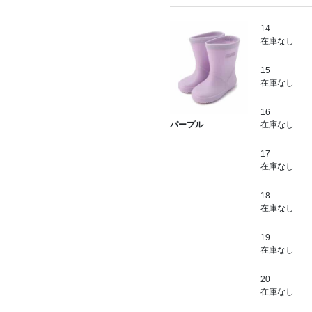
14
在庫なし
15
在庫なし
16
在庫なし
パープル
17
在庫なし
18
在庫なし
19
在庫なし
20
在庫なし