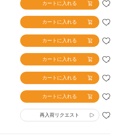
カートに入れる
カートに入れる
カートに入れる
カートに入れる
カートに入れる
カートに入れる
再入荷リクエスト