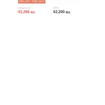
20
% OFF
|
TIME SALE
Ampersand
BIT'Z
¥2,288
¥2,200
税込
税込