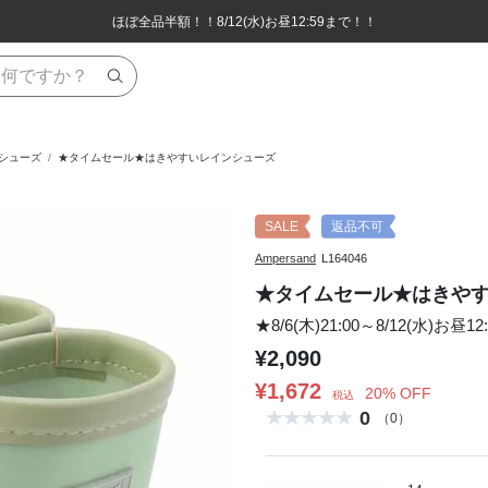
ほぼ全品半額！！8/12(水)お昼12:59まで！！
ほぼ全品半額！！8/12(水)お昼12:59まで！！
8,800円(税込)以上のお買い物で送料無料♪
8,800円(税込)以上のお買い物で送料無料♪
ンシューズ
★タイムセール★はきやすいレインシューズ
SALE
返品不可
Ampersand
L164046
★タイムセール★はきや
★8/6(木)21:00～8/12(水)お
¥2,090
¥1,672
20% OFF
税込
0
（0）