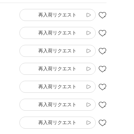
再入荷リクエスト
再入荷リクエスト
再入荷リクエスト
再入荷リクエスト
再入荷リクエスト
再入荷リクエスト
再入荷リクエスト