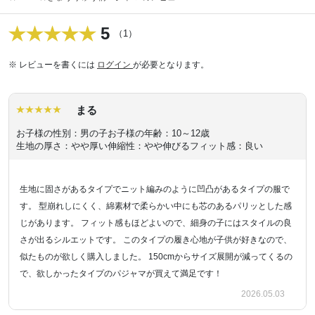
5
（1）
※ レビューを書くには
ログイン
が必要となります。
まる
お子様の性別：男の子
お子様の年齢：10～12歳
生地の厚さ：やや厚い
伸縮性：やや伸びる
フィット感：良い
生地に固さがあるタイプでニット編みのように凹凸があるタイプの服で
す。 型崩れしにくく、綿素材で柔らかい中にも芯のあるパリッとした感
じがあります。 フィット感もほどよいので、細身の子にはスタイルの良
さが出るシルエットです。 このタイプの履き心地が子供が好きなので、
似たものが欲しく購入しました。 150cmからサイズ展開が減ってくるの
で、欲しかったタイプのパジャマが買えて満足です！
2026.05.03