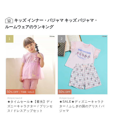
キッズ インナー・パジャマ キッズ パジャマ・
ルームウェアのランキング
1
2
50
50
% OFF
|
TIME SALE
% OFF
Ampersand
Ampersand
★タイムセール★【蓄光】ディ
★SALE★ディズニーキャラク
ズニーキャラクター / プリンセ
ター / ふしぎの国のアリス / パ
ス / ドレスアップセット
ジャマ