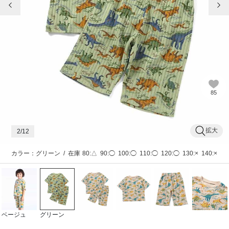
85
拡大
2
/12
カラー：グリーン
/
在庫
80:△
90:◯
100:◯
110:◯
120:◯
130:×
140:×
ベージュ
グリーン