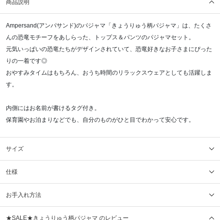
商品説明
Ampersand(アンパサンド)のパジャマ「きょうりゅう柄パジャマ」は、たくさ
んの恐竜モチーフをあしらった、トップス＆パンツのパジャマセット。
元気いっぱいの恐竜たちがデザインされていて、恐竜好きなお子さまにぴった
りの一着です◎
おやすみタイムはもちろん、おうち時間のリラックスウェアとしても活躍しま
す。
内側にはお名前が書けるタグ付き。
保育園やお泊まりなどでも、自分のものがひと目でわかって安心です。
サイズ
仕様
お手入れ方法
★SALE★きょうりゅう柄パジャマ のレビュー