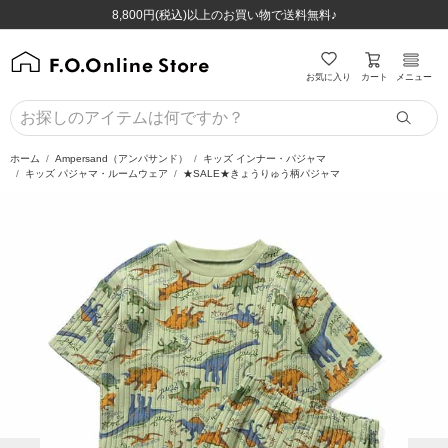
ほぼ全品半額！！8/12(水)お昼12:59まで！！
ほぼ全品半額！！8/12(水)お昼12:59まで！！
8,800円(税込)以上のお買い物で送料無料♪
8,800円(税込)以上のお買い物で送料無料♪
カート
お気に入り
メニュー
ホーム
Ampersand（アンパサンド）
キッズ インナー・パジャマ
キッズ パジャマ・ルームウェア
★SALE★きょうりゅう柄パジャマ
前の画像
次