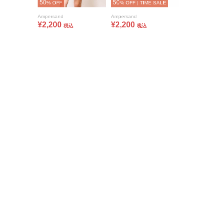
50
50
% OFF
% OFF
|
TIME SALE
Ampersand
Ampersand
¥2,200
¥2,200
税込
税込