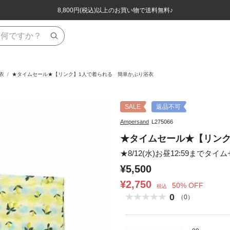
ほぼ全品半額！！8/12(水)お昼12:59まで！！
ほぼ全品半額！！8/12(水)お昼12:59まで！！
8,800円(税込)以上のお買い物で送料無料♪
8,800円(税込)以上のお買い物で送料無料♪
衣
★タイムセール★【リンク】1人で着られる 簡単かぶり浴衣
SALE
返品不可
Ampersand
L275066
★タイムセール★【リンク
★8/12(水)お昼12:59までタイ
¥5,500
¥2,750
50% OFF
税込
0
（0）