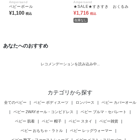
Ampersand
Ampersand
ベビーボール
★SALE★すきすき おくるみ
¥1,100
¥1,716
税込
税込
在庫なし
あなたへのおすすめ
レコメンデーションを読み込み中...
カテゴリから探す
全てのベビー
|
ベビー ボディスーツ
|
ロンパース
|
ベビー カバーオール
|
ベビー 2WAYオール・コンビドレス
|
ベビー ブルマ・セパレート
|
ベビー 肌着
|
ベビー 帽子
|
ベビー スタイ
|
ベビー雑貨
|
ベビー おもちゃ・ラトル
|
ベビー レッグウォーマー
|
ベビー 靴下・ファーストシューズ
|
ベビー ベスト・スリーパー
|