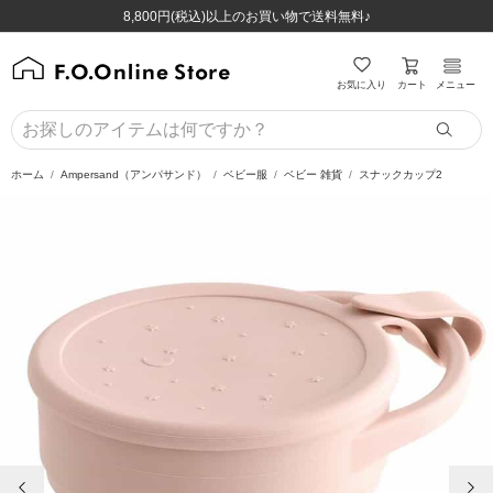
ほぼ全品半額！！8/12(水)お昼12:59まで！！
ほぼ全品半額！！8/12(水)お昼12:59まで！！
8,800円(税込)以上のお買い物で送料無料♪
8,800円(税込)以上のお買い物で送料無料♪
カート
お気に入り
メニュー
ホーム
Ampersand（アンパサンド）
ベビー服
ベビー 雑貨
スナックカップ2
前の画像
次