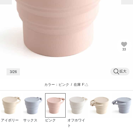
33
拡大
3
/26
カラー：ピンク
/
在庫
F:△
アイボリー
サックス
ピンク
オフホワイ
ト