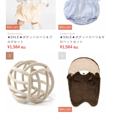
60
60
% OFF
% OFF
Ampersand
Ampersand
★SALE★ボディースーツ＆ブ
★SALE★ボディースーツ＆サ
ルマセット
ロペットセット
¥1,584
¥1,584
税込
税込
3
4
60
% OFF