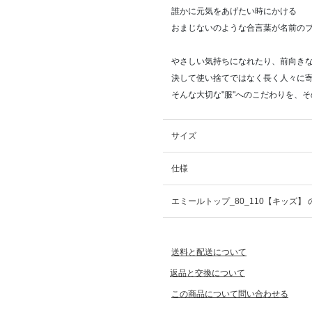
誰かに元気をあげたい時にかける
おまじないのような合言葉が名前の
やさしい気持ちになれたり、前向き
決して使い捨てではなく長く人々に
そんな大切な"服"へのこだわりを、
サイズ
仕様
エミールトップ_80_110【キッズ】
送料と配送について
返品と交換について
この商品について問い合わせる