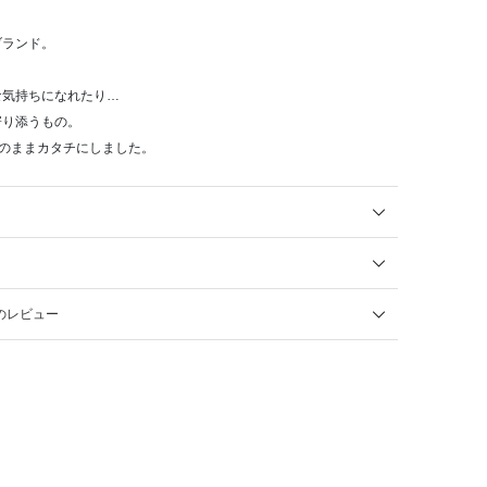
ブランド。
な気持ちになれたり…
寄り添うもの。
そのままカタチにしました。
 のレビュー