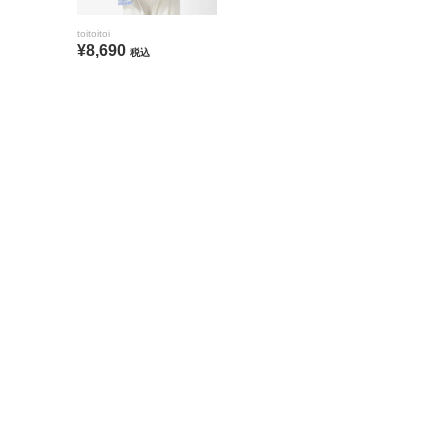
toitoitoi
¥8,690
税込