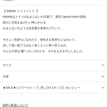
【 toitoitoi -トイトイトイ- 】
toitoitoiはドイツのおまじないの言葉で、英語でgood luck!の意味。
誰かに元気をあげたい時にかける
おまじないのような合言葉が名前のブランド。
やさしい気持ちになれたり、前向きな気持ちになれたり…
決して使い捨てではなく長く人々に寄り添うもの。
そんな大切な"服"へのこだわりを、そのままカタチにしました。
サイズ
仕様
★SALE★エドワールトップ_80_110【キッズ】 のレビュー
送料と配送について