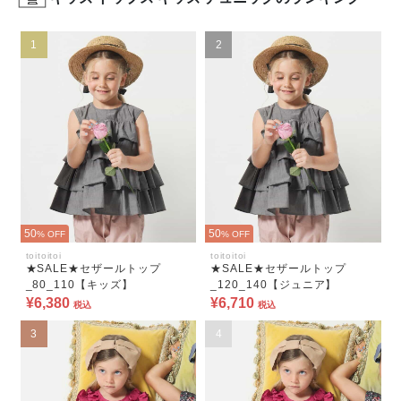
1
2
50
50
% OFF
% OFF
toitoitoi
toitoitoi
★SALE★セザールトップ
★SALE★セザールトップ
_80_110【キッズ】
_120_140【ジュニア】
¥6,380
¥6,710
税込
税込
3
4