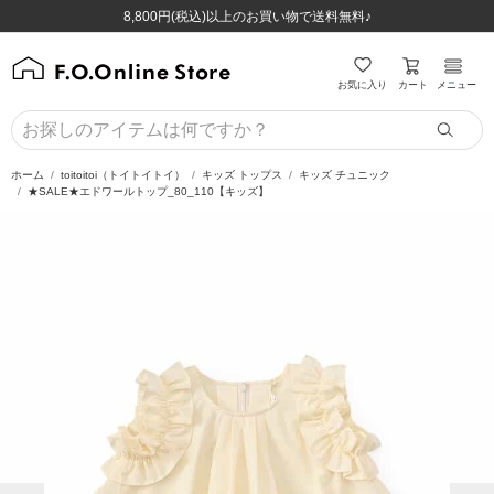
ほぼ全品半額！！8/12(水)お昼12:59まで！！
ほぼ全品半額！！8/12(水)お昼12:59まで！！
8,800円(税込)以上のお買い物で送料無料♪
8,800円(税込)以上のお買い物で送料無料♪
カート
お気に入り
メニュー
ホーム
toitoitoi（トイトイトイ）
キッズ トップス
キッズ チュニック
★SALE★エドワールトップ_80_110【キッズ】
前の画像
次