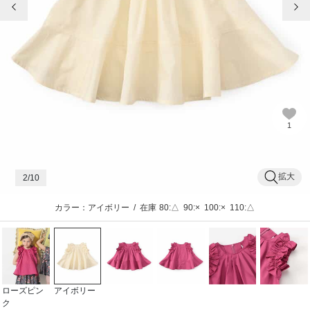
1
拡大
2
/10
カラー：アイボリー
/
在庫
80:△
90:×
100:×
110:△
ローズピン
アイボリー
ク