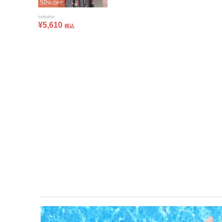
50
% OFF
toitoitoi
¥5,610
税込