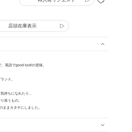
店頭在庫表示
、英語でgood luck!の意味。
ブランド。
な気持ちになれたり…
寄り添うもの。
そのままカタチにしました。