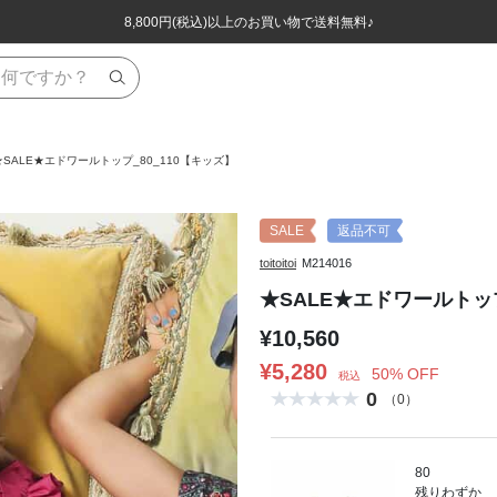
ほぼ全品半額！！8/12(水)お昼12:59まで！！
ほぼ全品半額！！8/12(水)お昼12:59まで！！
8,800円(税込)以上のお買い物で送料無料♪
8,800円(税込)以上のお買い物で送料無料♪
★SALE★エドワールトップ_80_110【キッズ】
SALE
返品不可
toitoitoi
M214016
★SALE★エドワールトップ
¥10,560
¥5,280
50% OFF
税込
0
（0）
80
残りわずか