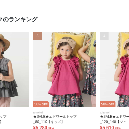
ックのランキング
3
4
50
50
% OFF
% OFF
toitoitoi
toitoitoi
トップ
★SALE★エドワールトップ
★SALE★エドワ
ア】
_80_110【キッズ】
_120_140【ジュ
¥5,280
¥5,610
税込
税込