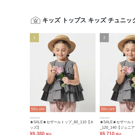
キッズ トップス キッズ チュニ
1
2
50
50
% OFF
% OFF
toitoitoi
toitoitoi
★SALE★セザールトップ_80_110【キ
★SALE★セザール
ッズ】
_120_140【ジュニ
¥6,380
¥6,710
税込
税込