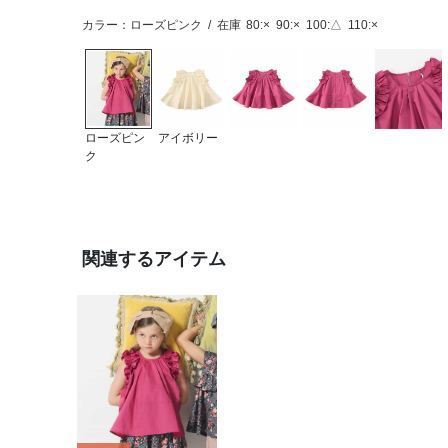
カラー：ローズピンク
/
在庫
80:×
90:×
100:△
110:×
ローズピン
アイボリー
ク
関連するアイテム