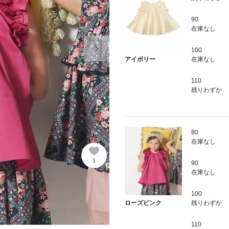
90
在庫なし
次の画像
100
在庫なし
アイボリー
110
残りわずか
80
在庫なし
1
90
在庫なし
100
残りわずか
ローズピンク
110