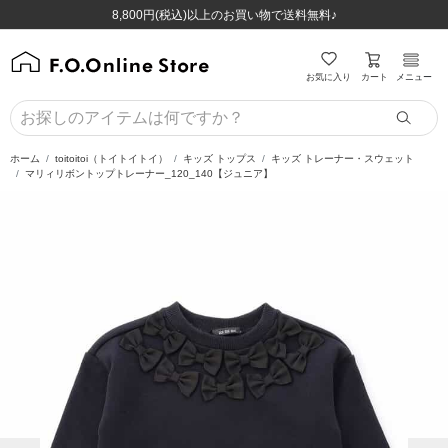
ほぼ全品半額！！8/12(水)お昼12:59まで！！
ほぼ全品半額！！8/12(水)お昼12:59まで！！
8,800円(税込)以上のお買い物で送料無料♪
8,800円(税込)以上のお買い物で送料無料♪
カート
お気に入り
メニュー
ホーム
toitoitoi（トイトイトイ）
キッズ トップス
キッズ トレーナー・スウェット
マリィリボントップトレーナー_120_140【ジュニア】
前の画像
次