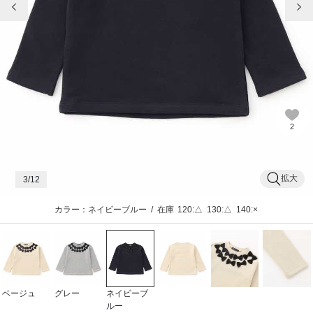
2
拡大
3
/12
カラー：ネイビーブルー
/
在庫
120:△
130:△
140:×
ベージュ
グレー
ネイビーブ
ルー