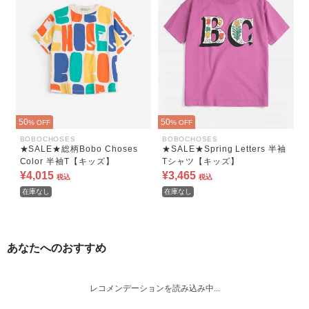
50
50
% OFF
% OFF
BOBOCHOSES
BOBOCHOSES
★SALE★総柄Bobo Choses
★SALE★Spring Letters 半袖
Color 半袖T【キッズ】
Tシャツ【キッズ】
¥4,015
¥3,465
税込
税込
在庫なし
在庫なし
あなたへのおすすめ
レコメンデーションを読み込み中...