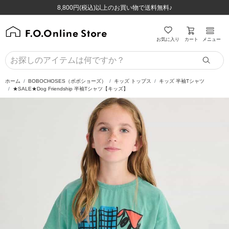
ほぼ全品半額！！8/12(水)お昼12:59まで！！
ほぼ全品半額！！8/12(水)お昼12:59まで！！
8,800円(税込)以上のお買い物で送料無料♪
8,800円(税込)以上のお買い物で送料無料♪
カート
お気に入り
メニュー
ホーム
BOBOCHOSES（ボボショーズ）
キッズ トップス
キッズ 半袖Tシャツ
★SALE★Dog Friendship 半袖Tシャツ【キッズ】
前の画像
次