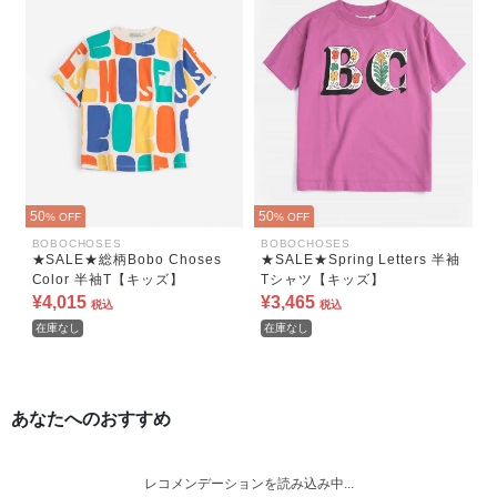
50
50
% OFF
% OFF
BOBOCHOSES
BOBOCHOSES
★SALE★総柄Bobo Choses
★SALE★Spring Letters 半袖
Color 半袖T【キッズ】
Tシャツ【キッズ】
¥4,015
¥3,465
税込
税込
在庫なし
在庫なし
あなたへのおすすめ
レコメンデーションを読み込み中...