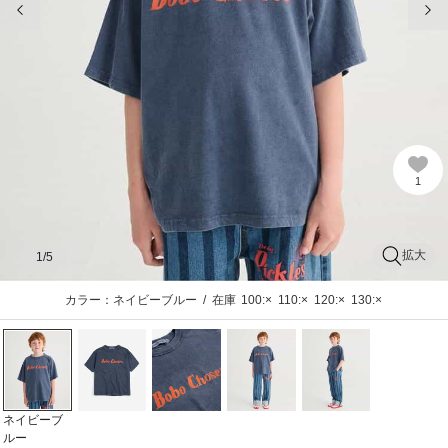
1
拡大
1
/5
カラー：ネイビーブルー
/
在庫
100:×
110:×
120:×
130:×
ネイビーブ
ルー