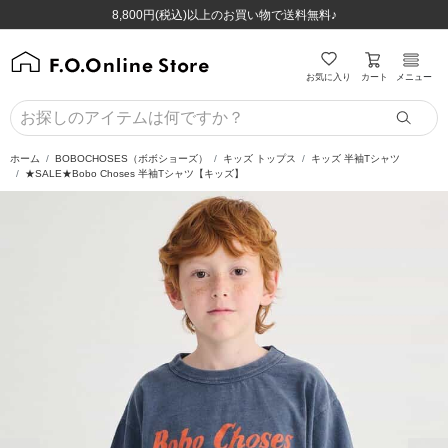
ほぼ全品半額！！8/12(水)お昼12:59まで！！
ほぼ全品半額！！8/12(水)お昼12:59まで！！
8,800円(税込)以上のお買い物で送料無料♪
8,800円(税込)以上のお買い物で送料無料♪
カート
お気に入り
メニュー
ホーム
BOBOCHOSES（ボボショーズ）
キッズ トップス
キッズ 半袖Tシャツ
★SALE★Bobo Choses 半袖Tシャツ【キッズ】
前の画像
次