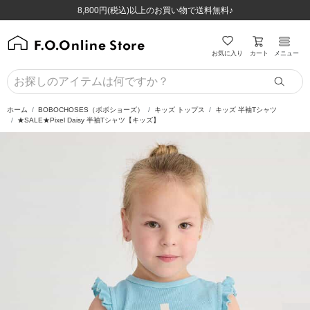
ほぼ全品半額！！8/12(水)お昼12:59まで！！
ほぼ全品半額！！8/12(水)お昼12:59まで！！
8,800円(税込)以上のお買い物で送料無料♪
8,800円(税込)以上のお買い物で送料無料♪
カート
お気に入り
メニュー
ホーム
BOBOCHOSES（ボボショーズ）
キッズ トップス
キッズ 半袖Tシャツ
★SALE★Pixel Daisy 半袖Tシャツ【キッズ】
前の画像
次