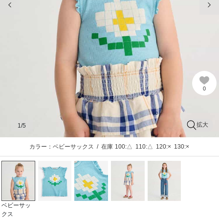
0
拡大
1
/5
カラー：ベビーサックス
/
在庫
100:△
110:△
120:×
130:×
ベビーサッ
クス