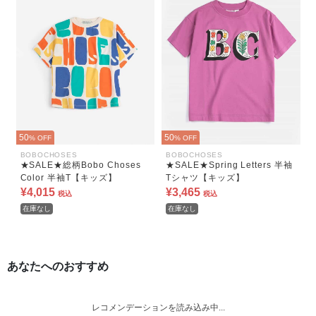
50
50
% OFF
% OFF
BOBOCHOSES
BOBOCHOSES
★SALE★総柄Bobo Choses
★SALE★Spring Letters 半袖
Color 半袖T【キッズ】
Tシャツ【キッズ】
¥4,015
¥3,465
税込
税込
在庫なし
在庫なし
あなたへのおすすめ
レコメンデーションを読み込み中...