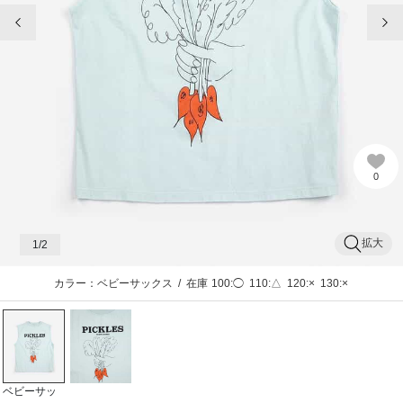
前の画像
次
0
拡大
1
/2
カラー：ベビーサックス
/
在庫
100:◯
110:△
120:×
130:×
ベビーサッ