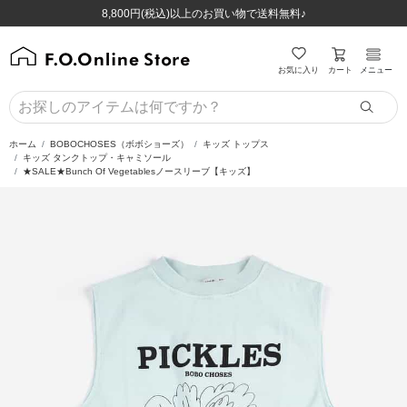
ほぼ全品半額！！8/12(水)お昼12:59まで！！
ほぼ全品半額！！8/12(水)お昼12:59まで！！
8,800円(税込)以上のお買い物で送料無料♪
8,800円(税込)以上のお買い物で送料無料♪
カート
お気に入り
メニュー
ホーム
BOBOCHOSES（ボボショーズ）
キッズ トップス
キッズ タンクトップ・キャミソール
★SALE★Bunch Of Vegetablesノースリーブ【キッズ】