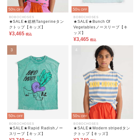
50
50
% OFF
% OFF
BOBOCHOSES
BOBOCHOSES
★SALE★総柄Tangerineタン
★SALE★Bunch Of
クトップ【キッズ】
Vegetablesノースリーブ【キ
ッズ】
¥3,465
税込
¥3,465
税込
3
4
50
50
% OFF
% OFF
BOBOCHOSES
BOBOCHOSES
★SALE★Rapid Radishノー
★SALE★Modern stripedタン
スリーブ【キッズ】
クトップ【キッズ】