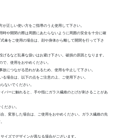
方が正しい使い方をご指導のうえ使用して下さい。
使用時や開閉の際は周囲にあたらないように周囲の安全を十分に確
プ式傘をご使用の場合は、顔や身体から離して開閉を行って下さ
、投げるなど乱暴な扱いはお避け下さい。破損の原因となります。
ので、使用をおやめください。
や事故につながる恐れがあるため、使用を中止して下さい。
いる場合は、以下の点をご注意の上、ご使用下さい。
触らないでください。
ァイバーに触れると、手や指にガラス繊維のとげが刺さることがあ
でください。
場合、変形した場合は、ご使用をおやめください。ガラス繊維の先
す。
りサイズでデザインが異なる場合がございます。