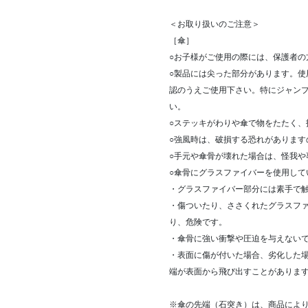
＜お取り扱いのご注意＞
［傘］
○お子様がご使用の際には、保護者の
○製品には尖った部分があります。
認のうえご使用下さい。特にジャン
い。
○ステッキがわりや傘で物をたたく
○強風時は、破損する恐れがあります
○手元や傘骨が壊れた場合は、怪我
○傘骨にグラスファイバーを使用して
・グラスファイバー部分には素手で
・傷ついたり、ささくれたグラスフ
り、危険です。
・傘骨に強い衝撃や圧迫を与えない
・表面に傷が付いた場合、劣化した
端が表面から飛び出すことがありま
※傘の先端（石突き）は、商品によ