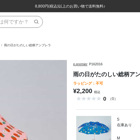
ほぼ全品半額！！8/12(水)お昼12:59まで！！
ほぼ全品半額！！8/12(水)お昼12:59まで！！
8,800円(税込)以上のお買い物で送料無料♪
8,800円(税込)以上のお買い物で送料無料♪
雨の日がたのしい総柄アンブレラ
p.premier
P162016
雨の日がたのしい総柄ア
ラッピング：不可
¥2,200
税込
0
（0）
S
在庫あり
M