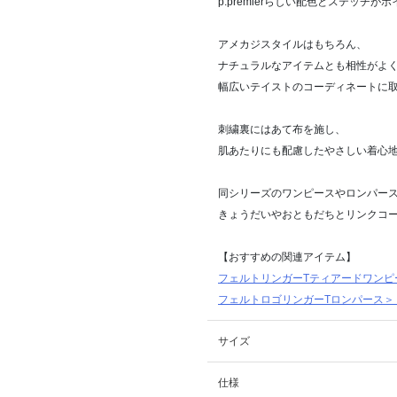
p.premierらしい配色とステッチが
アメカジスタイルはもちろん、
ナチュラルなアイテムとも相性がよ
幅広いテイストのコーディネートに
刺繍裏にはあて布を施し、
肌あたりにも配慮したやさしい着心
同シリーズのワンピースやロンパー
きょうだいやおともだちとリンクコ
【おすすめの関連アイテム】
フェルトリンガーTティアードワンピ
フェルトロゴリンガーTロンパース＞
サイズ
仕様