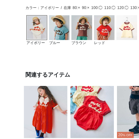
カラー：アイボリー
/
在庫
80:×
90:×
100:◯
110:◯
120:◯
130:
アイボリー
ブルー
ブラウン
レッド
関連するアイテム
20
% OFF