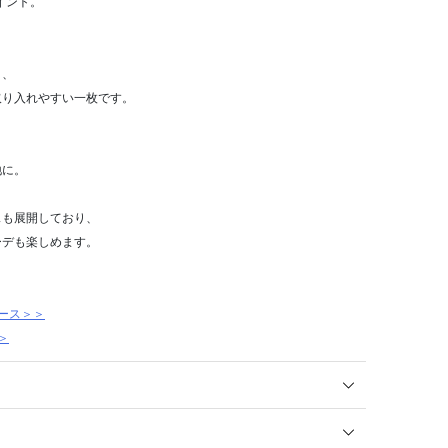
ポイント。
く、
取り入れやすい一枚です。
地に。
スも展開しており、
ーデも楽しめます。
ース＞＞
＞