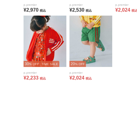
p.premier
p.premier
p.premier
¥2,970
¥2,530
¥2,024
税込
税込
税
30
20
% OFF
|
TIME SALE
% OFF
p.premier
p.premier
¥2,233
¥2,024
税込
税込