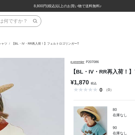
ほぼ全品半額！！8/12(水)お昼12:59まで！！
ほぼ全品半額！！8/12(水)お昼12:59まで！！
8,800円(税込)以上のお買い物で送料無料♪
8,800円(税込)以上のお買い物で送料無料♪
シャツ
【BL・IV・RR再入荷！】フェルトロゴリンガーT
p.premier
P207086
【BL・IV・RR再入荷！
¥1,870
税込
0
（0）
80
在庫なし
90
在庫なし