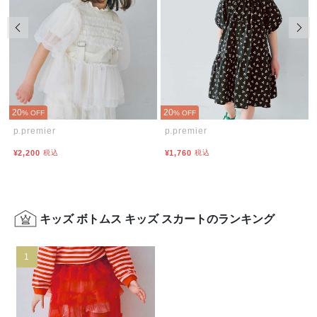
前の画像
次の
20
20
% OFF
% OFF
p.premier
p.premier
¥2,200
税込
¥1,760
税込
キッズ ボトムス キッズ スカートのランキング
1