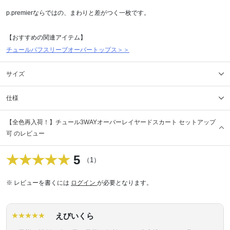
p.premierならではの、まわりと差がつく一枚です。
【おすすめの関連アイテム】
チュールパフスリーブオーバートップス＞＞
サイズ
仕様
【全色再入荷！】チュール3WAYオーバーレイヤードスカート セットアップ
可 のレビュー
5
（1）
※ レビューを書くには
ログイン
が必要となります。
えびいくら