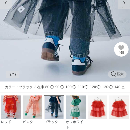
468
拡大
3
/47
カラー：ブラック
/
在庫
80:◯
90:◯
100:◯
110:◯
120:◯
130:◯
140:△
レッド
ピンク
ブラック
オフホワイ
ト