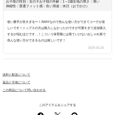
お子様の性別：女の子
お子様の年齢：1～2歳
生地の厚さ：薄い
伸縮性：普通
フィット感：良い
用途：休日（おでかけ）
使い勝手が良すぎる〜！3WAYなので色んな使い方ができてコーデが楽
しいです！トップスの方は購入しなかったのですが可愛すぎて追加購入
するか悩むほどです…！こういう保育園には着ていけないおしゃれ着で
色んな使い方ができるものは嬉しいです！
2026.03.26
送料と配送について
返品と交換について
この商品について問い合わせる
このアイテムをシェアする