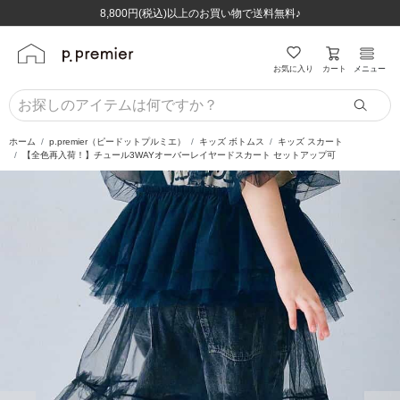
ほぼ全品半額！！8/12(水)お昼12:59まで！！
ほぼ全品半額！！8/12(水)お昼12:59まで！！
8,800円(税込)以上のお買い物で送料無料♪
8,800円(税込)以上のお買い物で送料無料♪
カート
お気に入り
メニュー
ホーム
p.premier（ピードットプルミエ）
キッズ ボトムス
キッズ スカート
【全色再入荷！】チュール3WAYオーバーレイヤードスカート セットアップ可
前の画像
次