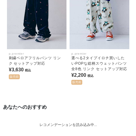
p.premier
p.premier
刺繍ベロアフリルパンツ リン
選べる2タイプイロチ買いした
ク セットアップ対応
いPOPな総柄スウェットパンツ
全8色 リンク セットアップ対応
¥3,630
税込
¥2,200
税込
販売前
販売前
あなたへのおすすめ
レコメンデーションを読み込み中...