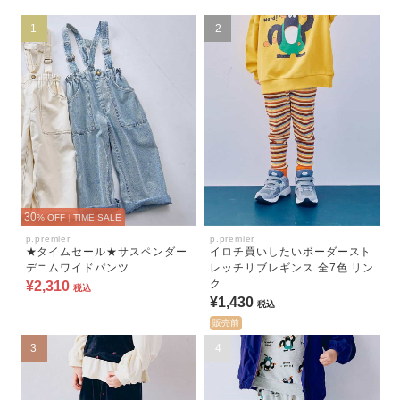
1
2
30
% OFF
|
TIME SALE
p.premier
p.premier
★タイムセール★サスペンダー
イロチ買いしたいボーダースト
デニムワイドパンツ
レッチリブレギンス 全7色 リン
ク
¥2,310
税込
¥1,430
税込
販売前
3
4