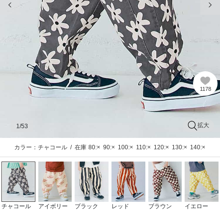
1178
拡大
1
/53
カラー：チャコール
/
在庫
80:×
90:×
100:×
110:×
120:×
130:×
140:×
チャコール
アイボリー
ブラック
レッド
ブラウン
イエロー