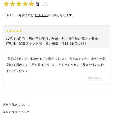
5
（1）
※ レビューを書くには
ログイン
が必要となります。
お子様の性別：男の子
お子様の年齢：3～4歳
生地の厚さ：普通
伸縮性：普通
フィット感：良い
用途：休日（おでかけ）
身長100センチで110サイズを購入しました。大きめですが、ダボッと問
題なく履けます。長く履けそうです。形も色もかわいく履きやすいし合
わせやすいです。
2025.05.08
送料と配送について
返品と交換について