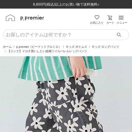
ほぼ全品半額！！8/12(水)お昼12:59まで！！
ほぼ全品半額！！8/12(水)お昼12:59まで！！
8,800円(税込)以上のお買い物で送料無料♪
8,800円(税込)以上のお買い物で送料無料♪
カート
お気に入り
メニュー
ホーム
p.premier（ピードットプルミエ）
キッズ ボトムス
キッズ ロングパンツ
【リンク】イロチ買いしたい総柄ツイルバレルレッグパンツ
前の画像
次