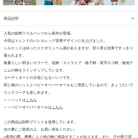
商品説明
人気の総柄ツイルパンツから新作が登場。
今回はトレンドのバレルレッグ切替デザインに仕上げました。
シルエットはゆったりとボリューム感がありますが、切り替え効果ですっきり
着られます。
春夏らしい明るいカラーで、花柄・ストライプ・格子柄・英字ロゴ柄・無地デ
ニムの柄をラインナップしています。
コーディネートの主役になるパンツです。
同じ柄のハットとベビーオーバーオールもご用意しているので、きょうだいで
リンクコーデも楽しめます。
＞＞ハットは
こちら
＞＞ベビーオーバーオールは
こちら
この商品は顔料プリントを使用しています。
次の事にご留意の上、お買い求めください。
○着用の際、摩擦により他の物に移染することがあります。また、汗や雨で湿