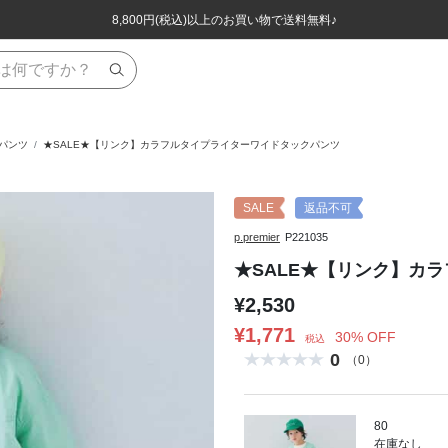
ほぼ全品半額！！8/12(水)お昼12:59まで！！
ほぼ全品半額！！8/12(水)お昼12:59まで！！
8,800円(税込)以上のお買い物で送料無料♪
8,800円(税込)以上のお買い物で送料無料♪
グパンツ
★SALE★【リンク】カラフルタイプライターワイドタックパンツ
SALE
返品不可
p.premier
P221035
★SALE★【リンク】カ
¥2,530
¥1,771
30% OFF
税込
0
（0）
80
在庫なし