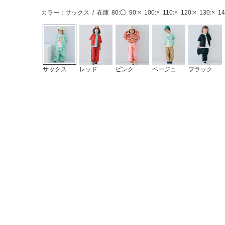
カラー：サックス
/
在庫
80:◯
90:×
100:×
110:×
120:×
130:×
14
サックス
レッド
ピンク
ベージュ
ブラック