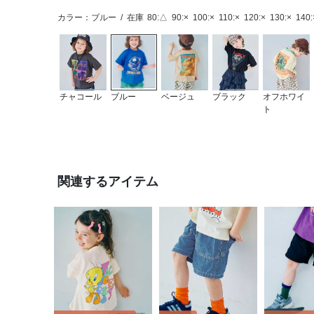
カラー：ブルー
/
在庫
80:△
90:×
100:×
110:×
120:×
130:×
140:
チャコール
ブルー
ベージュ
ブラック
オフホワイ
ト
関連するアイテム