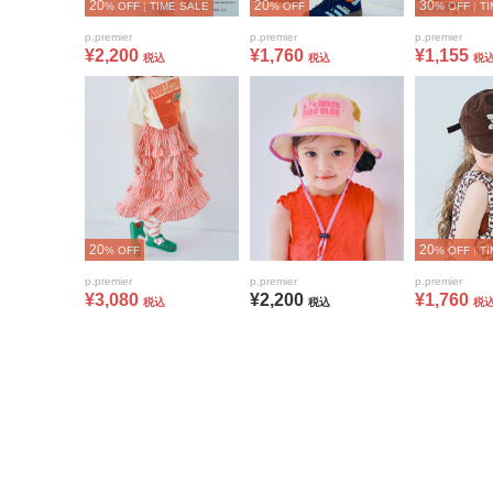
20
20
30
% OFF
|
TIME SALE
% OFF
% OFF
|
TI
p.premier
p.premier
p.premier
¥2,200
¥1,760
¥1,155
税込
税込
税
20
20
% OFF
% OFF
|
TI
p.premier
p.premier
p.premier
¥3,080
¥2,200
¥1,760
税込
税込
税