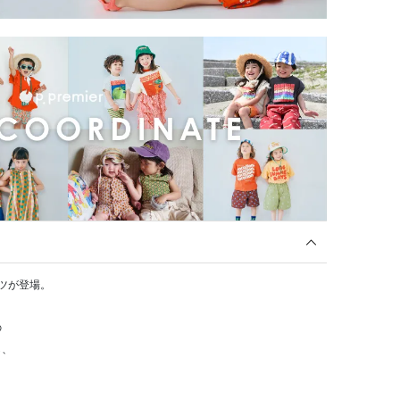
ツが登場。
の
し、