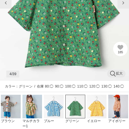
185
拡大
4
/39
カラー：グリーン
/
在庫
80:◯
90:◯
100:◯
110:◯
120:◯
130:◯
140:◯
ブラウン
マルチカラ
ブルー
グリーン
イエロー
アイボリー
ー1