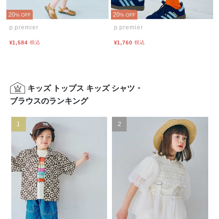
20
20
% OFF
% OFF
p.premier
p.premier
¥1,584
税込
¥1,760
税込
キッズ トップス キッズ シャツ・
ブラウスのランキング
1
2