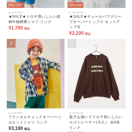
20
20
% OFF
% OFF
p.premier
p.premier
★SALE★イロチ買いしたい総
★SALE★チュールパフスリー
柄半袖開襟シャツ リンク
ブオーバートップス セットア
ップ可
¥1,760
税込
¥2,200
税込
3
4
p.premier
p.premier
フランネルチェックオーバーシ
親子お揃いでイロチ買いしたい
ルエットシャツ リンク
ロゴトレーナー(大人） 全8色
リンク
¥3,190
税込