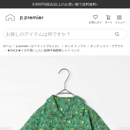
ほぼ全品半額！！8/12(水)お昼12:59まで！！
ほぼ全品半額！！8/12(水)お昼12:59まで！！
8,800円(税込)以上のお買い物で送料無料♪
8,800円(税込)以上のお買い物で送料無料♪
カート
お気に入り
メニュー
ホーム
p.premier（ピードットプルミエ）
キッズ トップス
キッズ シャツ・ブラウス
★SALE★イロチ買いしたい総柄半袖開襟シャツ リンク
前の画像
次