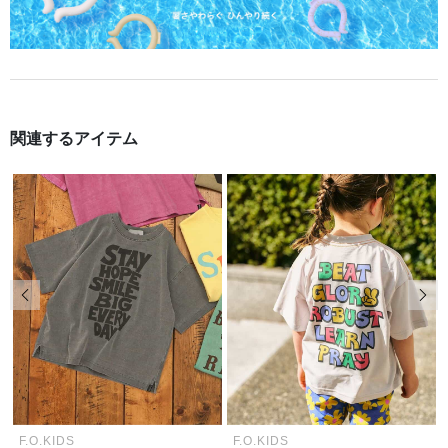
関連するアイテム
前の画像
次の
F.O.KIDS
F.O.KIDS