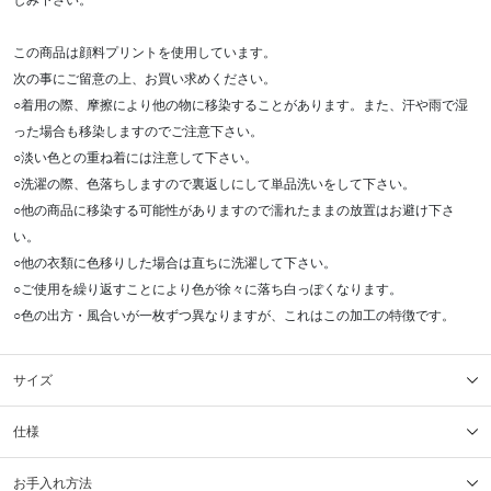
しみ下さい。
この商品は顔料プリントを使用しています。
次の事にご留意の上、お買い求めください。
○着用の際、摩擦により他の物に移染することがあります。また、汗や雨で湿
った場合も移染しますのでご注意下さい。
○淡い色との重ね着には注意して下さい。
○洗濯の際、色落ちしますので裏返しにして単品洗いをして下さい。
○他の商品に移染する可能性がありますので濡れたままの放置はお避け下さ
い。
○他の衣類に色移りした場合は直ちに洗濯して下さい。
○ご使用を繰り返すことにより色が徐々に落ち白っぽくなります。
○色の出方・風合いが一枚ずつ異なりますが、これはこの加工の特徴です。
サイズ
仕様
お手入れ方法