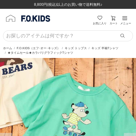
ほぼ全品半額！！8/12(水)お昼12:59まで！！
ほぼ全品半額！！8/12(水)お昼12:59まで！！
8,800円(税込)以上のお買い物で送料無料♪
8,800円(税込)以上のお買い物で送料無料♪
カート
お気に入り
メニュー
ホーム
F.O.KIDS（エフ･オー･キッズ）
キッズ トップス
キッズ 半袖Tシャツ
★タイムセール★カラバリグラフィックTシャツ
前の画像
次