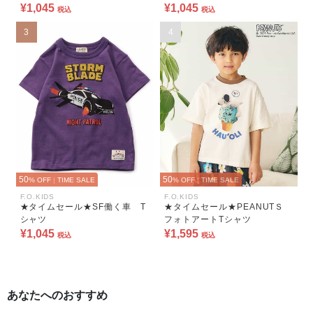
¥1,045
¥1,045
税込
税込
3
4
50
50
% OFF
|
TIME SALE
% OFF
|
TIME SALE
F.O.KIDS
F.O.KIDS
★タイムセール★SF働く車 T
★タイムセール★PEANUTＳ
シャツ
フォトアートTシャツ
¥1,045
¥1,595
税込
税込
あなたへのおすすめ