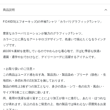
商品説明
F.O.KIDS(エフオーキッズ)の半袖Tシャツ「カラバリグラフィックTシャツ」
豊富なカラーバリエーションが魅力のグラフィックTシャツ。
カラーごとに異なるアートやロゴデザインで、色違いで揃えたくなるラインナ
ップです。
綿100％素材を使用しているのでやわらかな着心地で、汗ばむ季節も快適♪
通園・通学やおでかけなど、デイリーコーデに活躍するアイテムです。
＜お取り扱いのご注意＞
この商品はユーズド感を出す為、製品洗い・製品染め・ブリーチ（脱色）・生
地切れ・糸切れ等の2次加工を施しております。
製品の特性上1枚ずつの加工となり、多少の歪み・シワ・色の出方・風合い・
サイズ等1枚ごとに微妙に違います。
尚、着用や洗濯を繰り返すことにより加工が徐々に進行し、あたり・ほつれな
どが表れます。以上の点をご留意の上、他の製品では味わえない雰囲気をお楽