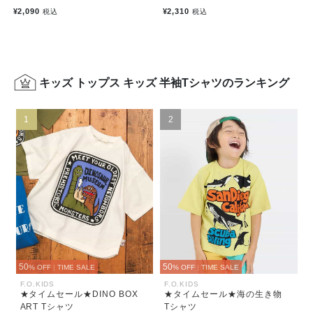
¥2,090
¥2,310
税込
税込
キッズ トップス キッズ 半袖Tシャツのランキング
1
2
50
50
% OFF
|
TIME SALE
% OFF
|
TIME SALE
F.O.KIDS
F.O.KIDS
★タイムセール★DINO BOX
★タイムセール★海の生き物
ART Tシャツ
Tシャツ