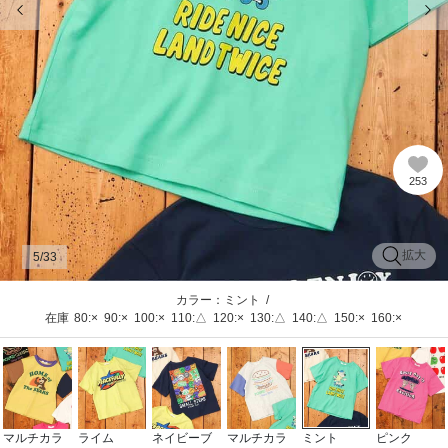
253
拡大
5
/33
カラー：ミント
/
在庫
80:×
90:×
100:×
110:△
120:×
130:△
140:△
150:×
160:×
マルチカラ
ライム
ネイビーブ
マルチカラ
ミント
ピンク