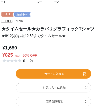
ー1
ルー
ー2
SALE
返品不可
F.O.KIDS
R207166
★タイムセール★カラバリグラフィックTシャツ
★8/12(水)お昼12:59までタイムセール★
¥1,650
¥825
50% OFF
税込
0
（0）
カートに入れる
お気に入りに追加
店頭在庫表示