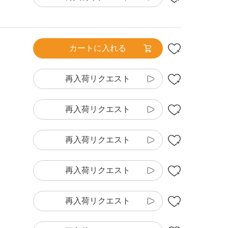
カートに入れる
再入荷リクエスト
再入荷リクエスト
再入荷リクエスト
再入荷リクエスト
再入荷リクエスト