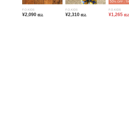
50
% OFF
|
TI
F.O.KIDS
F.O.KIDS
F.O.KIDS
¥2,090
¥2,310
¥1,265
税込
税込
税