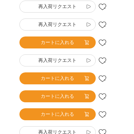
再入荷リクエスト
再入荷リクエスト
カートに入れる
再入荷リクエスト
カートに入れる
カートに入れる
カートに入れる
再入荷リクエスト