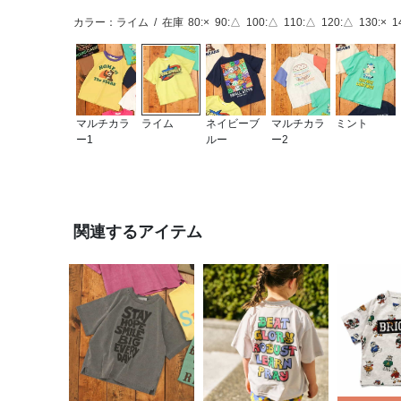
カラー：ライム
/
在庫
80:×
90:△
100:△
110:△
120:△
130:×
1
マルチカラ
ライム
ネイビーブ
マルチカラ
ミント
ー1
ルー
ー2
関連するアイテム