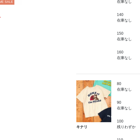
在庫なし
ME SALE
140
込
在庫なし
150
在庫なし
160
在庫なし
80
在庫なし
90
在庫なし
100
残りわずか
キナリ