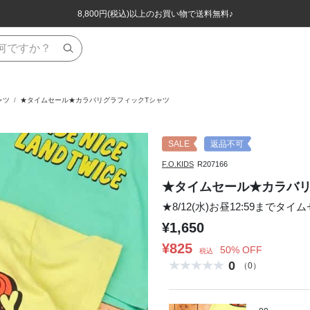
ほぼ全品半額！！8/12(水)お昼12:59まで！！
ほぼ全品半額！！8/12(水)お昼12:59まで！！
8,800円(税込)以上のお買い物で送料無料♪
8,800円(税込)以上のお買い物で送料無料♪
ャツ
★タイムセール★カラバリグラフィックTシャツ
SALE
返品不可
F.O.KIDS
R207166
★タイムセール★カラバリ
★8/12(水)お昼12:59までタイ
¥1,650
¥825
50% OFF
税込
0
（0）