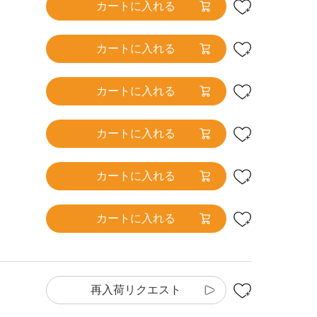
カートに入れる
カートに入れる
カートに入れる
カートに入れる
カートに入れる
カートに入れる
再入荷リクエスト