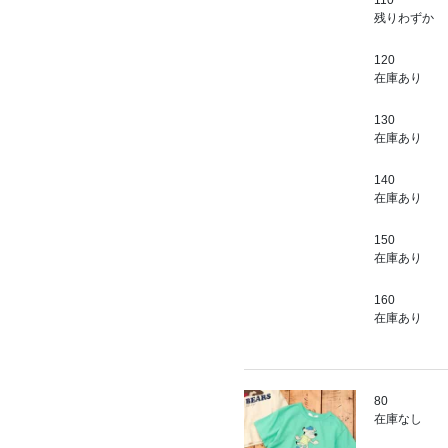
110
残りわずか
120
在庫あり
130
在庫あり
140
在庫あり
150
在庫あり
160
在庫あり
80
在庫なし