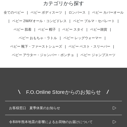
カテゴリから探す
全てのベビー
|
ベビー ボディスーツ
|
ロンパース
|
ベビー カバーオール
|
ベビー 2WAYオール・コンビドレス
|
ベビー ブルマ・セパレート
|
ベビー 肌着
|
ベビー 帽子
|
ベビー スタイ
|
ベビー雑貨
|
ベビー おもちゃ・ラトル
|
ベビー レッグウォーマー
|
ベビー 靴下・ファーストシューズ
|
ベビー ベスト・スリーパー
|
ベビー アウター・ジャンバー・ポンチョ
|
ベビー ジャンプスーツ
F.O.Online Storeからのお知らせ
お客様窓口 夏季休業のお知らせ
令和8年熊本地震の影響によるお荷物のお届けについて