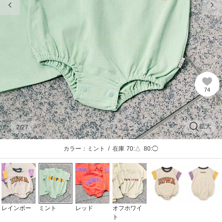
74
拡大
2
/27
カラー：ミント
/
在庫
70:△
80:◯
レインボー
ミント
レッド
オフホワイ
ト