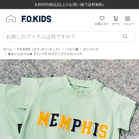
ほぼ全品半額！！8/12(水)お昼12:59まで！！
ほぼ全品半額！！8/12(水)お昼12:59まで！！
8,800円(税込)以上のお買い物で送料無料♪
8,800円(税込)以上のお買い物で送料無料♪
カート
お気に入り
メニュー
ホーム
F.O.KIDS（エフ･オー･キッズ）
ベビー服
ロンパース
★タイムセール★【リンク】ロゴアップリケロンパス
前の画像
次