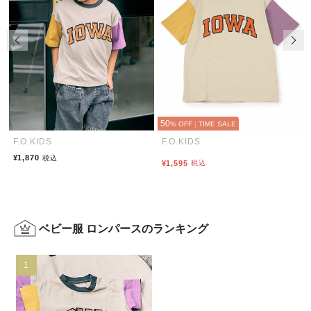
前の画像
次の
50
% OFF
|
TIME SALE
F.O.KIDS
F.O.KIDS
¥1,870
税込
¥1,595
税込
ベビー服 ロンパースのランキング
1