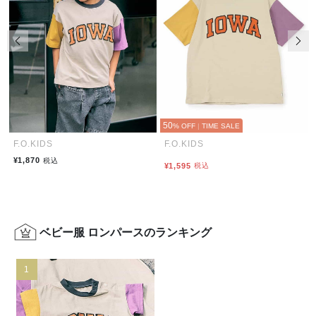
前の画像
次の
50
% OFF
|
TIME SALE
F.O.KIDS
F.O.KIDS
¥1,870
税込
¥1,595
税込
ベビー服 ロンパースのランキング
1