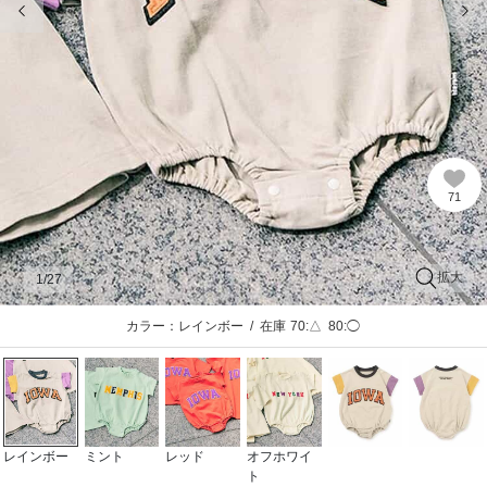
71
拡大
1
/27
カラー：レインボー
/
在庫
70:△
80:◯
レインボー
ミント
レッド
オフホワイ
ト