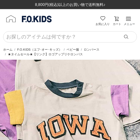
ほぼ全品半額！！8/12(水)お昼12:59まで！！
ほぼ全品半額！！8/12(水)お昼12:59まで！！
8,800円(税込)以上のお買い物で送料無料♪
8,800円(税込)以上のお買い物で送料無料♪
カート
お気に入り
メニュー
ホーム
F.O.KIDS（エフ･オー･キッズ）
ベビー服
ロンパース
★タイムセール★【リンク】ロゴアップリケロンパス
前の画像
次