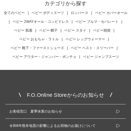
カテゴリから探す
全てのベビー
|
ベビー ボディスーツ
|
ロンパース
|
ベビー カバーオール
|
ベビー 2WAYオール・コンビドレス
|
ベビー ブルマ・セパレート
|
ベビー 肌着
|
ベビー 帽子
|
ベビー スタイ
|
ベビー雑貨
|
ベビー おもちゃ・ラトル
|
ベビー レッグウォーマー
|
ベビー 靴下・ファーストシューズ
|
ベビー ベスト・スリーパー
|
ベビー アウター・ジャンバー・ポンチョ
|
ベビー ジャンプスーツ
F.O.Online Storeからのお知らせ
お客様窓口 夏季休業のお知らせ
令和8年熊本地震の影響によるお荷物のお届けについて