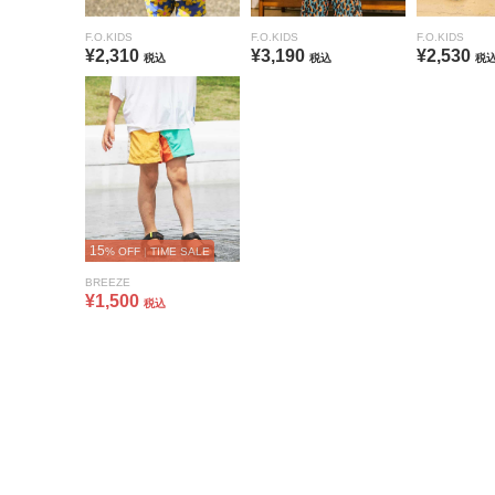
F.O.KIDS
F.O.KIDS
F.O.KIDS
¥2,310
¥3,190
¥2,530
税込
税込
税
15
% OFF
|
TIME SALE
BREEZE
¥1,500
税込