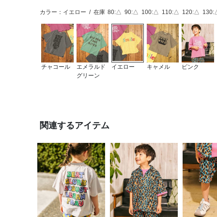
カラー：イエロー
/
在庫
80:△
90:△
100:△
110:△
120:△
130:
チャコール
エメラルド
イエロー
キャメル
ピンク
グリーン
関連するアイテム