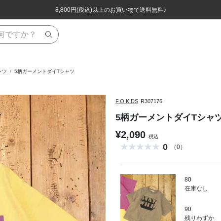
ほぼ全品半額！！8/12(水)お昼12:59まで！！
ほぼ全品半額！！8/12(水)お昼12:59まで！！
8,800円(税込)以上のお買い物で送料無料♪
8,800円(税込)以上のお買い物で送料無料♪
ャツ
5柄ガーメントダイTシャツ
F.O.KIDS
R307176
5柄ガーメントダイTシャ
¥2,090
税込
0
（0）
80
在庫なし
90
残りわずか