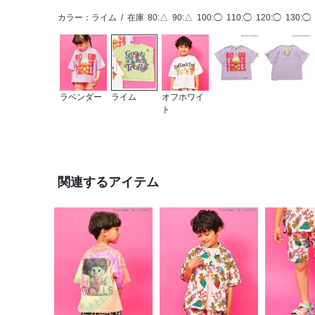
カラー：ライム
/
在庫
80:△
90:△
100:◯
110:◯
120:◯
130:◯
ラベンダー
ライム
オフホワイ
ト
関連するアイテム