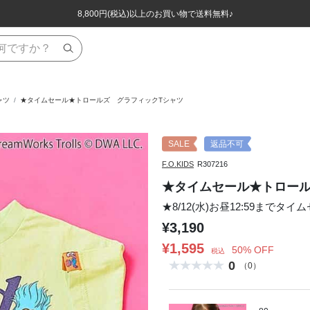
ほぼ全品半額！！8/12(水)お昼12:59まで！！
ほぼ全品半額！！8/12(水)お昼12:59まで！！
8,800円(税込)以上のお買い物で送料無料♪
8,800円(税込)以上のお買い物で送料無料♪
ャツ
★タイムセール★トロールズ グラフィックTシャツ
SALE
返品不可
F.O.KIDS
R307216
★タイムセール★トロール
★8/12(水)お昼12:59までタイ
¥3,190
¥1,595
50% OFF
税込
0
（0）