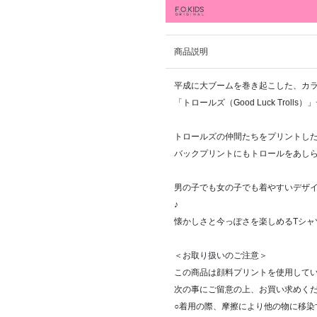
商品説明
平成に大ブームを巻き起こした、カ
「トロールズ（Good Luck Trol
トロールズの仲間たちをプリントし
バックプリントにもトロールをあし
男の子でも女の子でも着やすいデザ
♪
懐かしさと今っぽさを楽しめるTシャ
＜お取り扱いのご注意＞
この商品は顔料プリントを使用して
次の事にご留意の上、お買い求めく
○着用の際、摩擦により他の物に移