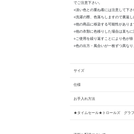
でご注意下さい。
○淡い色との重ね着には注意して下さ
○洗濯の際、色落ちしますので裏返し
○他の商品に移染する可能性がありま
○他の衣類に色移りした場合は直ちに
○ご使用を繰り返すことにより色が徐
○色の出方・風合いが一枚ずつ異なり
サイズ
仕様
お手入れ方法
★タイムセール★トロールズ グラフ