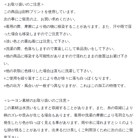
＜お取り扱いのご注意＞
この商品は顔料プリントを使用しています。
次の事にご留意の上、お買い求めください。
○着用の際、摩擦により他の物に移染することがあります。また、汗や雨で湿
った場合も移染しますのでご注意下さい。
○淡い色との重ね着には注意して下さい。
○洗濯の際、色落ちしますので裏返しにして単品洗いをして下さい。
○他の商品に移染する可能性がありますので濡れたままの放置はお避け下さ
い。
○他の衣類に色移りした場合は直ちに洗濯して下さい。
○ご使用を繰り返すことにより色が徐々に落ち白っぽくなります。
○色の出方・風合いが一枚ずつ異なりますが、これはこの加工の特徴です。
＜レーヨン素材のお取り扱いのご注意＞
この素材は水洗いをしますと収縮することがあります。また、糸の収縮により
柄のズレや歪みが生じる場合もあります。着用や洗濯の摩擦により毛羽立ちが
発生したり色が白っぽく見える事があります。雨や水に濡れますとシミのよう
な跡が残ることがあります。出来るだけ美しくご利用頂くために次の点にご留
意下さい。