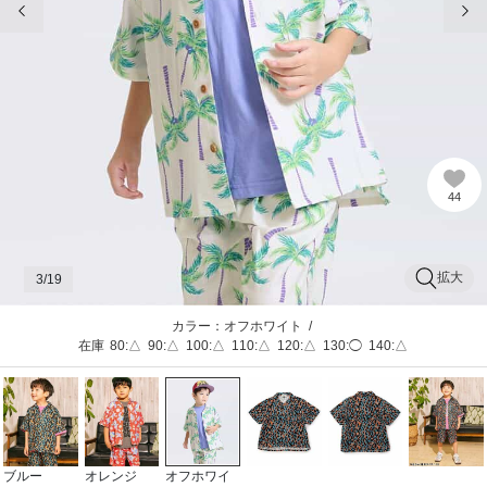
44
拡大
3
/19
カラー：オフホワイト
/
在庫
80:△
90:△
100:△
110:△
120:△
130:◯
140:△
ブルー
オレンジ
オフホワイ