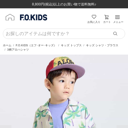
ほぼ全品半額！！8/12(水)お昼12:59まで！！
ほぼ全品半額！！8/12(水)お昼12:59まで！！
8,800円(税込)以上のお買い物で送料無料♪
8,800円(税込)以上のお買い物で送料無料♪
カート
お気に入り
メニュー
ホーム
F.O.KIDS（エフ･オー･キッズ）
キッズ トップス
キッズ シャツ・ブラウス
3柄アロハシャツ
前の画像
次