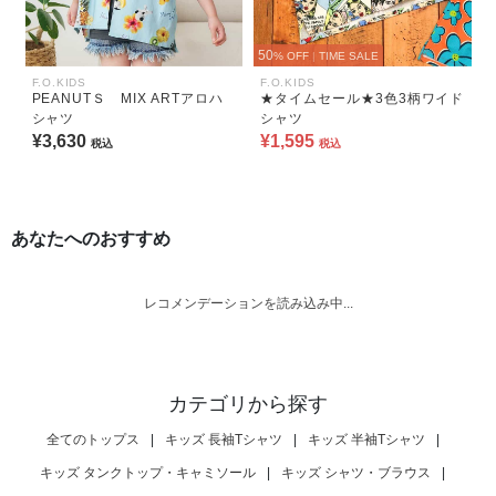
50
% OFF
|
TIME SALE
F.O.KIDS
F.O.KIDS
PEANUTＳ MIX ARTアロハ
★タイムセール★3色3柄ワイド
シャツ
シャツ
¥3,630
¥1,595
税込
税込
あなたへのおすすめ
レコメンデーションを読み込み中...
カテゴリから探す
全てのトップス
|
キッズ 長袖Tシャツ
|
キッズ 半袖Tシャツ
|
キッズ タンクトップ・キャミソール
|
キッズ シャツ・ブラウス
|