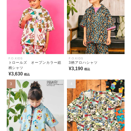
F.O.KIDS
F.O.KIDS
トロールズ オープンカラー総
3柄アロハシャツ
柄シャツ
¥3,190
税込
¥3,630
税込
3
4