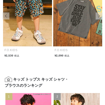
前の画像
次の
F.O.KIDS
F.O.KIDS
¥2,530
¥2,090
税込
税込
キッズ トップス キッズ シャツ・
ブラウスのランキング
1
2