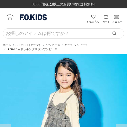
ほぼ全品半額！！8/12(水)お昼12:59まで！！
ほぼ全品半額！！8/12(水)お昼12:59まで！！
8,800円(税込)以上のお買い物で送料無料♪
8,800円(税込)以上のお買い物で送料無料♪
カート
お気に入り
メニュー
ホーム
SERAPH（セラフ）
ワンピース
キッズ ワンピース
★SALE★ドッキングリボンワンピース
前の画像
次