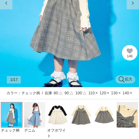
149
拡大
1
/17
カラー：チェック柄
/
在庫
80:△
90:△
100:△
110:×
120:×
130:×
140:×
チェック柄
デニム
オフホワイ
ト