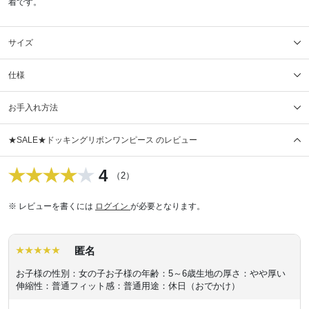
着です。
サイズ
仕様
お手入れ方法
★SALE★ドッキングリボンワンピース のレビュー
4
（2）
※ レビューを書くには
ログイン
が必要となります。
匿名
お子様の性別：女の子
お子様の年齢：5～6歳
生地の厚さ：やや厚い
伸縮性：普通
フィット感：普通
用途：休日（おでかけ）