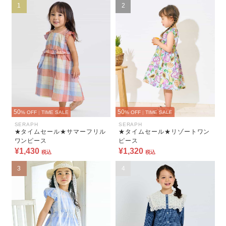
1
2
50
50
% OFF
|
TIME SALE
% OFF
|
TIME SALE
SERAPH
SERAPH
★タイムセール★サマーフリル
★タイムセール★リゾートワン
ワンピース
ピース
¥1,430
¥1,320
税込
税込
3
4