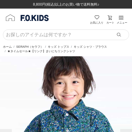
ほぼ全品半額！！8/12(水)お昼12:59まで！！
ほぼ全品半額！！8/12(水)お昼12:59まで！！
8,800円(税込)以上のお買い物で送料無料♪
8,800円(税込)以上のお買い物で送料無料♪
カート
お気に入り
メニュー
ホーム
SERAPH（セラフ）
キッズ トップス
キッズ シャツ・ブラウス
★タイムセール★【リンク】まいにちリンクシャツ
前の画像
次