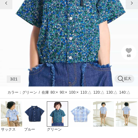
68
拡大
3
/21
カラー：グリーン
/
在庫
80:×
90:×
100:×
110:△
120:△
130:△
140:△
サックス
ブルー
グリーン