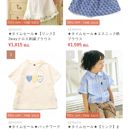
50
50
% OFF
|
TIME SALE
% OFF
|
TIME SALE
SERAPH
SERAPH
★タイムセール★【リンク】
★タイムセール★エスニック柄
2wayクロス刺繍ブラウス
ブラウス
¥1,815
¥1,595
税込
税込
3
4
50
50
% OFF
|
TIME SALE
% OFF
|
TIME SALE
SERAPH
SERAPH
★タイムセール★パッチワーク
★タイムセール★【リンク】ま