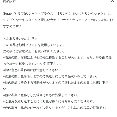
商品説明
Seraph(セラフ)のシャツ・ブラウス「【リンク】まいにちリンクシャツ」は、
シンプルなテキスタイルと優しい色使いでナチュラルテイストのおしゃれにお
すすめです！
＜お取り扱いのご注意＞
この商品は顔料プリントを使用しています。
次の事にご留意の上、お買い求めください。
○着用の際、摩擦により他の物に移染することがあります。また、汗や雨で湿
った場合も移染しますのでご注意下さい。
○淡い色との重ね着には注意して下さい。
○洗濯の際、色落ちしますので裏返しにして単品洗いをして下さい。
○他の商品に移染する可能性がありますので濡れたままの放置はお避け下さ
い。
○他の衣類に色移りした場合は直ちに洗濯して下さい。
○ご使用を繰り返すことにより色が徐々に落ち白っぽくなります。
○色の出方・風合いが一枚ずつ異なりますが、これはこの加工の特徴です。