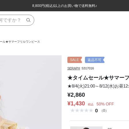
ほぼ全品半額！！8/12(水)お昼12:59まで！！
ほぼ全品半額！！8/12(水)お昼12:59まで！！
8,800円(税込)以上のお買い物で送料無料♪
8,800円(税込)以上のお買い物で送料無料♪
ール★サマーフリルワンピース
SALE
返品不可
SERAPH
S317016
★タイムセール★サマー
★8/4(火)21:00～8/12(水)お
¥2,860
¥1,430
50% OFF
税込
0
（0）