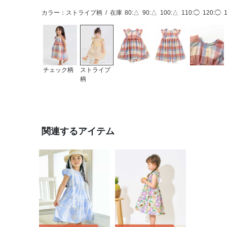
カラー：ストライプ柄
/
在庫
80:△
90:△
100:△
110:◯
120:◯
チェック柄
ストライプ
柄
関連するアイテム