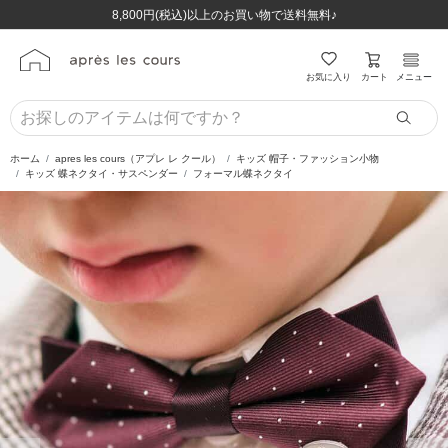
ほぼ全品半額！！8/12(水)お昼12:59まで！！
ほぼ全品半額！！8/12(水)お昼12:59まで！！
8,800円(税込)以上のお買い物で送料無料♪
8,800円(税込)以上のお買い物で送料無料♪
カート
お気に入り
メニュー
ホーム
apres les cours（アプレ レ クール）
キッズ 帽子・ファッション小物
キッズ 蝶ネクタイ・サスペンダー
フォーマル蝶ネクタイ
前の画像
次