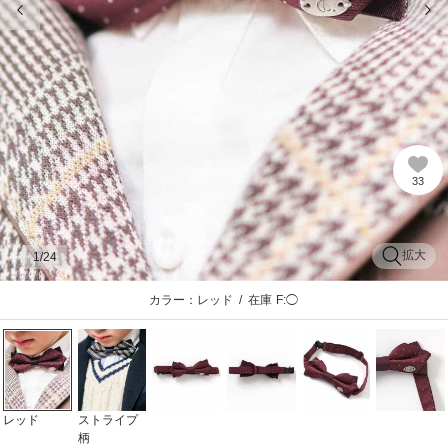
33
拡大
1
/24
カラー：レッド
/
在庫
F:◯
レッド
ストライプ
柄