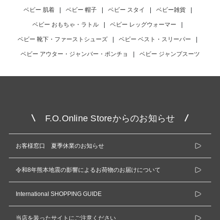
ベビー 肌着
|
ベビー 帽子
|
ベビー スタイ
|
ベビー雑貨
|
ベビー おもちゃ・ラトル
|
ベビー レッグウォーマー
|
ベビー 靴下・ファーストシューズ
|
ベビー ベスト・スリーパー
|
ベビー アウター・ジャンバー・ポンチョ
|
ベビー ジャンプスーツ
F.O.Online Storeからのお知らせ
お客様窓口 夏季休業のお知らせ
令和8年熊本地震の影響によるお荷物のお届けについて
International SHOPPING GUIDE
当店を装ったサイトにご注意ください