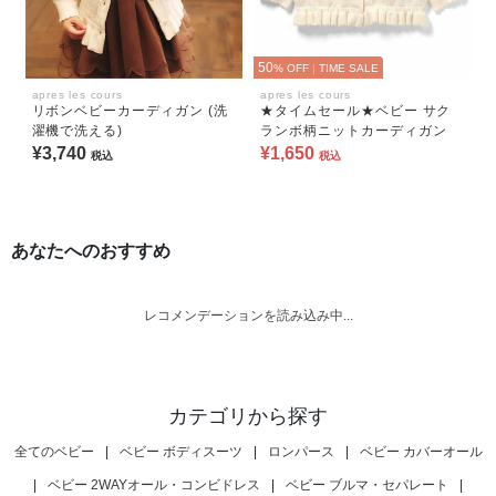
50
% OFF
|
TIME SALE
apres les cours
apres les cours
リボンベビーカーディガン (洗
★タイムセール★ベビー サク
濯機で洗える)
ランボ柄ニットカーディガン
¥3,740
¥1,650
税込
税込
あなたへのおすすめ
レコメンデーションを読み込み中...
カテゴリから探す
全てのベビー
|
ベビー ボディスーツ
|
ロンパース
|
ベビー カバーオール
|
ベビー 2WAYオール・コンビドレス
|
ベビー ブルマ・セパレート
|