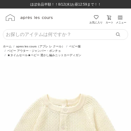
ほぼ全品半額！！8/12(水)お昼12:59まで！！
ほぼ全品半額！！8/12(水)お昼12:59まで！！
8,800円(税込)以上のお買い物で送料無料♪
8,800円(税込)以上のお買い物で送料無料♪
カート
お気に入り
メニュー
ホーム
apres les cours（アプレ レ クール）
ベビー服
ベビー アウター・ジャンバー・ポンチョ
★タイムセール★ベビー 透かし編みニットカーディガン