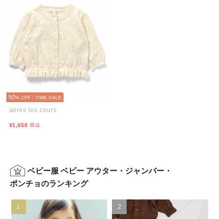
50
% OFF
|
TIME SALE
apres les cours
¥1,650
税込
ベビー服 ベビー アウター・ジャンバー・
ポンチョのランキング
1
2