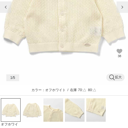
前の画像
次
38
拡大
1
/5
カラー：オフホワイト
/
在庫
70:△
80:△
オフホワイ