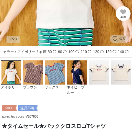
460
拡大
1
/28
カラー：アイボリー
/
在庫
80:◯
90:◯
100:◯
110:◯
120:◯
130:◯
140:◯
アイボリー
ブラウン
サックス
ネイビーブ
ルー
SALE
返品不可
apres les cours
V207836
★タイムセール★バッククロスロゴTシャツ