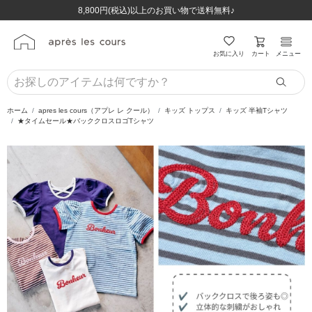
ほぼ全品半額！！8/12(水)お昼12:59まで！！
ほぼ全品半額！！8/12(水)お昼12:59まで！！
8,800円(税込)以上のお買い物で送料無料♪
8,800円(税込)以上のお買い物で送料無料♪
カート
お気に入り
メニュー
ホーム
apres les cours（アプレ レ クール）
キッズ トップス
キッズ 半袖Tシャツ
★タイムセール★バッククロスロゴTシャツ