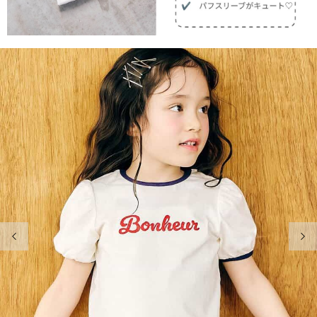
前の画像
次