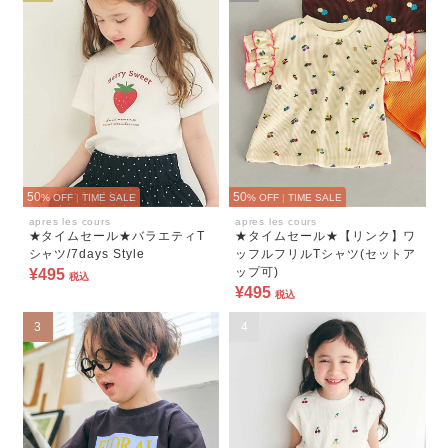
50
50
% OFF
|
TIME SALE
% OFF
|
TIME SALE
apres les cours
apres les cours
★タイムセール★バラエティT
★タイムセール★【リンク】ワ
シャツ/7days Style
ッフルフリルTシャツ(セットア
ップ可)
¥495
税込
¥495
税込
3
4