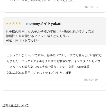
でバッククロスが可愛いと気に入ってもらえました
2026.06.12
mommyメイトyukari
お子様の性別：女の子
お子様の年齢：7～9歳
生地の厚さ：普通
伸縮性：やや伸びる
フィット感：とても良い
用途：休日（おでかけ）
カジュアルなTシャツですが、お袖のパフスリーブで可愛らしい印象にな
りました。バックスタイルもクロスでお洒落です。インスタイルもアウ
トスタイルも両方楽しめる丈感で重宝します。身長120cm/体重
20kg/130size着用でジャストサイズでした。#PR
2026.04.04
送料と配送について