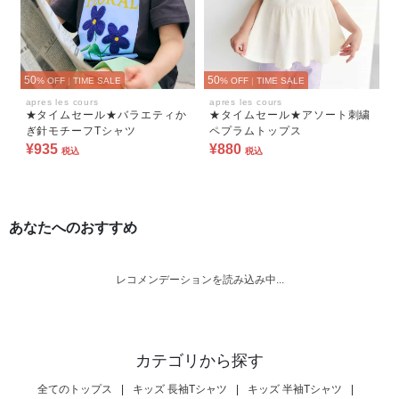
50
50
% OFF
|
TIME SALE
% OFF
|
TIME SALE
apres les cours
apres les cours
★タイムセール★バラエティか
★タイムセール★アソート刺繍
ぎ針モチーフTシャツ
ペプラムトップス
¥935
¥880
税込
税込
あなたへのおすすめ
レコメンデーションを読み込み中...
カテゴリから探す
全てのトップス
|
キッズ 長袖Tシャツ
|
キッズ 半袖Tシャツ
|