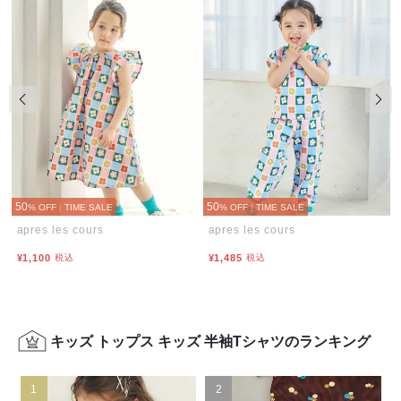
前の画像
次の
50
50
% OFF
|
TIME SALE
% OFF
|
TIME SALE
apres les cours
apres les cours
¥1,100
税込
¥1,485
税込
キッズ トップス キッズ 半袖Tシャツのランキング
1
2