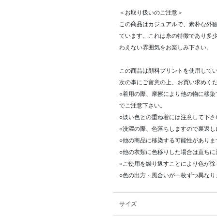
＜お取り扱いのご注意＞
この商品はカジュアルで、素朴な外
ています。これは糸の特徴であり多
わえない雰囲気をお楽しみ下さい。
この商品は顔料プリントを使用して
次の事にご留意の上、お買い求めく
○着用の際、摩擦により他の物に移
でご注意下さい。
○淡い色との重ね着には注意して下さ
○洗濯の際、色落ちしますので裏返し
○他の商品に移染する可能性がありま
○他の衣類に色移りした場合は直ちに
○ご使用を繰り返すことにより色が徐
○色の出方・風合いが一枚ずつ異なり
サイズ