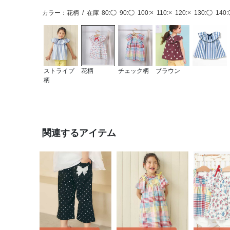
カラー：花柄
/
在庫
80:◯
90:◯
100:×
110:×
120:×
130:◯
140
ストライプ
花柄
チェック柄
ブラウン
柄
関連するアイテム