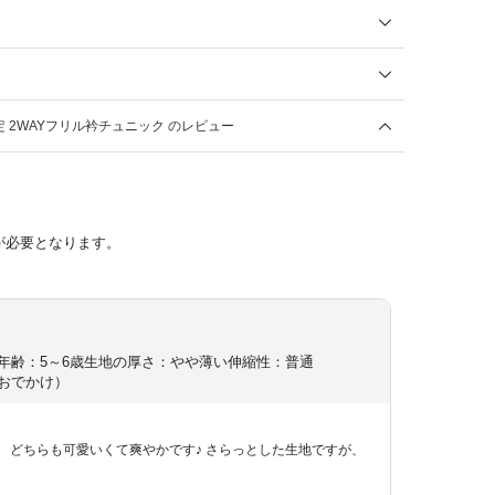
 2WAYフリル衿チュニック のレビュー
が必要となります。
年齢：5～6歳
生地の厚さ：やや薄い
伸縮性：普通
おでかけ）
 どちらも可愛いくて爽やかです♪ さらっとした生地ですが、