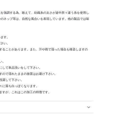
観を強調する為、敢えて、紡織糸の太さが途中所々違う糸を使用し
少のネップ等は、自然な風合いを表現しています。他の製品では味
います。
ださい。
染することがあります。また、汗や雨で湿った場合も移染しますの
い。
にして単品洗いをして下さい。
すので濡れたままの放置はお避け下さい。
洗濯して下さい。
々に落ち白っぽくなります。
ますが、これはこの加工の特徴です。