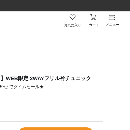
メニュー
カート
お気に入り
】WEB限定 2WAYフリル衿チュニック
昼12:59までタイムセール★