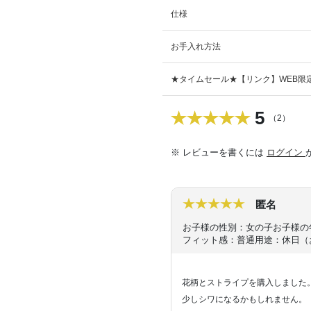
仕様
お手入れ方法
★タイムセール★【リンク】WEB限定
5
（2）
※ レビューを書くには
ログイン
匿名
お子様の性別：女の子
お子様の
フィット感：普通
用途：休日（
花柄とストライプを購入しました。
少しシワになるかもしれません。