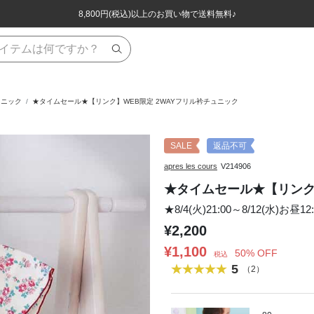
ほぼ全品半額！！8/12(水)お昼12:59まで！！
ほぼ全品半額！！8/12(水)お昼12:59まで！！
8,800円(税込)以上のお買い物で送料無料♪
8,800円(税込)以上のお買い物で送料無料♪
ュニック
★タイムセール★【リンク】WEB限定 2WAYフリル衿チュニック
SALE
返品不可
apres les cours
V214906
★タイムセール★【リンク
★8/4(火)21:00～8/12(水)お
¥2,200
¥1,100
50% OFF
税込
5
（2）