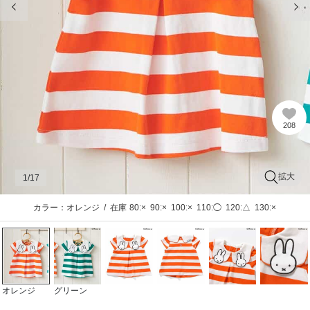
208
拡大
1
/17
カラー：オレンジ
/
在庫
80:×
90:×
100:×
110:◯
120:△
130:×
オレンジ
グリーン