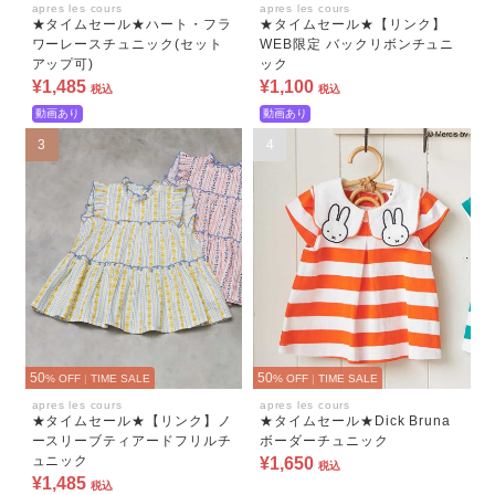
apres les cours
apres les cours
★タイムセール★ハート・フラ
★タイムセール★【リンク】
ワーレースチュニック(セット
WEB限定 バックリボンチュニ
アップ可)
ック
¥1,485
¥1,100
税込
税込
動画あり
動画あり
3
4
50
50
% OFF
|
TIME SALE
% OFF
|
TIME SALE
apres les cours
apres les cours
★タイムセール★【リンク】ノ
★タイムセール★Dick Bruna
ースリーブティアードフリルチ
ボーダーチュニック
ュニック
¥1,650
税込
¥1,485
税込