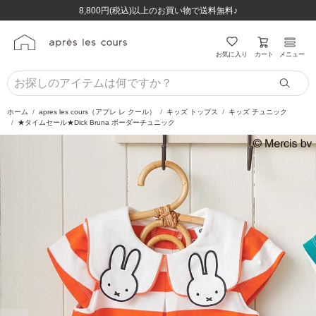
ほぼ全品半額！！8/12(水)お昼12:59まで！！
ほぼ全品半額！！8/12(水)お昼12:59まで！！
8,800円(税込)以上のお買い物で送料無料♪
8,800円(税込)以上のお買い物で送料無料♪
カート
お気に入り
メニュー
ホーム
apres les cours（アプレ レ クール）
キッズ トップス
キッズ チュニック
★タイムセール★Dick Bruna ボーダーチュニック
前の画像
次