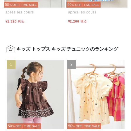
50
50
% OFF
|
TIME SALE
% OFF
|
TIME SALE
apres les cours
apres les cours
¥1,320
税込
¥2,200
税込
キッズ トップス キッズ チュニックのランキング
1
2
50
50
% OFF
|
TIME SALE
% OFF
|
TIME SALE