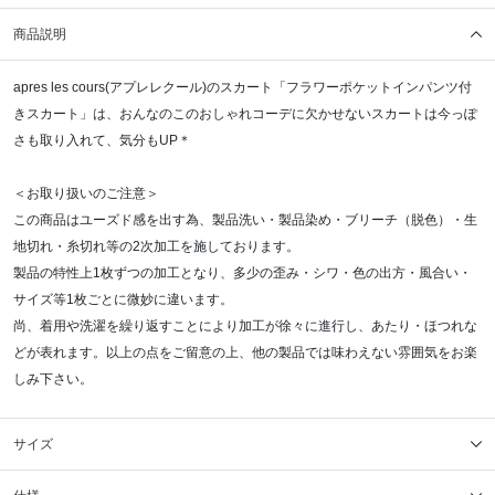
商品説明
apres les cours(アプレレクール)のスカート「フラワーポケットインパンツ付
きスカート」は、おんなのこのおしゃれコーデに欠かせないスカートは今っぽ
さも取り入れて、気分もUP＊
＜お取り扱いのご注意＞
この商品はユーズド感を出す為、製品洗い・製品染め・ブリーチ（脱色）・生
地切れ・糸切れ等の2次加工を施しております。
製品の特性上1枚ずつの加工となり、多少の歪み・シワ・色の出方・風合い・
サイズ等1枚ごとに微妙に違います。
尚、着用や洗濯を繰り返すことにより加工が徐々に進行し、あたり・ほつれな
どが表れます。以上の点をご留意の上、他の製品では味わえない雰囲気をお楽
しみ下さい。
サイズ