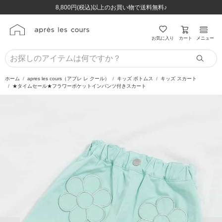
ほぼ全品半額！！8/12(水)お昼12:59まで！！
ほぼ全品半額！！8/12(水)お昼12:59まで！！
8,800円(税込)以上のお買い物で送料無料♪
8,800円(税込)以上のお買い物で送料無料♪
カート
お気に入り
メニュー
ホーム
apres les cours（アプレ レ クール）
キッズ ボトムス
キッズ スカート
★タイムセール★フラワーポケットインパンツ付きスカート
前の画像
次