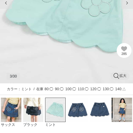
285
拡大
3
/30
カラー：ミント
/
在庫
80:◯
90:◯
100:◯
110:◯
120:◯
130:◯
140:△
サックス
ブラック
ミント