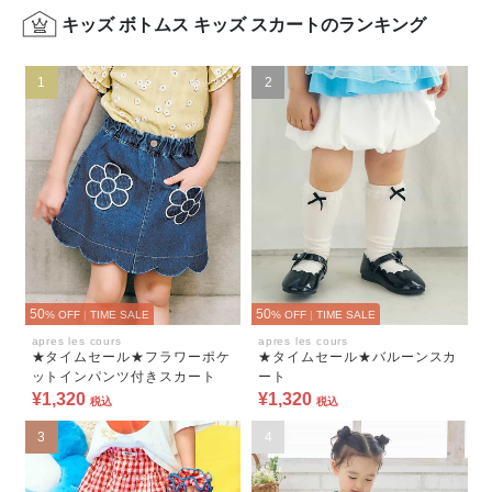
キッズ ボトムス キッズ スカートのランキング
1
2
50
50
% OFF
|
TIME SALE
% OFF
|
TIME SALE
apres les cours
apres les cours
★タイムセール★フラワーポケ
★タイムセール★バルーンスカ
ットインパンツ付きスカート
ート
¥1,320
¥1,320
税込
税込
3
4