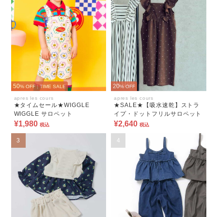
50
20
% OFF
|
TIME SALE
% OFF
apres les cours
apres les cours
★タイムセール★WIGGLE
★SALE★【吸水速乾】ストラ
WIGGLE サロペット
イプ・ドットフリルサロペット
¥1,980
¥2,640
税込
税込
3
4