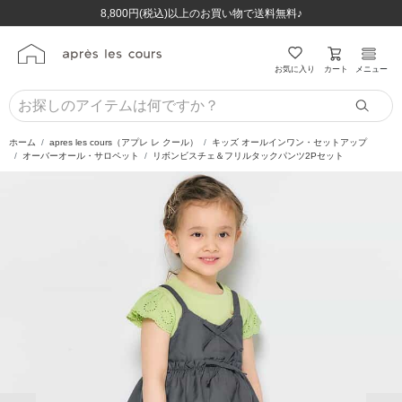
ほぼ全品半額！！8/12(水)お昼12:59まで！！
ほぼ全品半額！！8/12(水)お昼12:59まで！！
8,800円(税込)以上のお買い物で送料無料♪
8,800円(税込)以上のお買い物で送料無料♪
カート
お気に入り
メニュー
ホーム
apres les cours（アプレ レ クール）
キッズ オールインワン・セットアップ
オーバーオール・サロペット
リボンビスチェ＆フリルタックパンツ2Pセット
前の画像
次