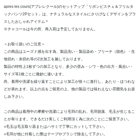
apres les cours(アプレレクール)のセットアップ「リボンビスチェ＆フリルタ
ックパンツ2Pセット」は、ナチュラルなスタイルにさりげなくデザインをプラ
スしたおしゃれアイテム＊
※チャコールは今の所、再入荷は予定しておりません。
＜お取り扱いのご注意＞
この商品はユーズド感を出す為、製品洗い・製品染め・ブリーチ（脱色）・生
地切れ・糸切れ等の2次加工を施しております。
製品の特性上1枚ずつの加工となり、多少の歪み・シワ・色の出方・風合い・
サイズ等1枚ごとに微妙に違います。
尚、着用や洗濯を繰り返すことにより加工が徐々に進行し、あたり・ほつれな
どが表れます。以上の点をご留意の上、他の製品では味わえない雰囲気をお楽
しみ下さい。
この商品は着用中の摩擦や洗濯により毛羽の乱れ、毛羽脱落、毛玉が生じるこ
とが有ります。できるだけ美しくご利用頂く為に次のことにご留意下さい。
○毛玉は毛玉取り器またはハサミで丁寧にカットして下さい。
○毛羽が他に付着した際はテープやブラシで除去して下さい。