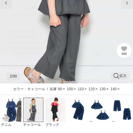
496
拡大
2
/30
カラー：チャコール
/
在庫
90:×
100:×
110:×
120:×
130:×
140:×
デニム
チャコール
ブラック